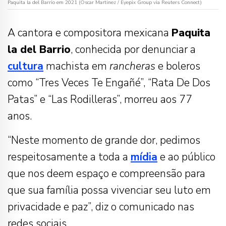
Paquita la del Barrio em 2021 (Oscar Martinez / Eyepix Group via Reuters Connect)
A cantora e compositora mexicana
Paquita
la del Barrio
, conhecida por denunciar a
cultura
machista em
rancheras
e boleros
como “Tres Veces Te Engañé”, “Rata De Dos
Patas” e “Las Rodilleras”, morreu aos 77
anos.
“Neste momento de grande dor, pedimos
respeitosamente a toda a
mídia
e ao público
que nos deem espaço e compreensão para
que sua família possa vivenciar seu luto em
privacidade e paz”, diz o comunicado nas
redes sociais.