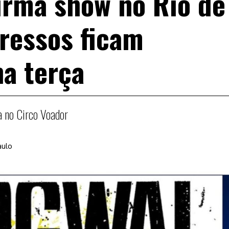
irma show no Rio de
gressos ficam
na terça
a no Circo Voador
aulo