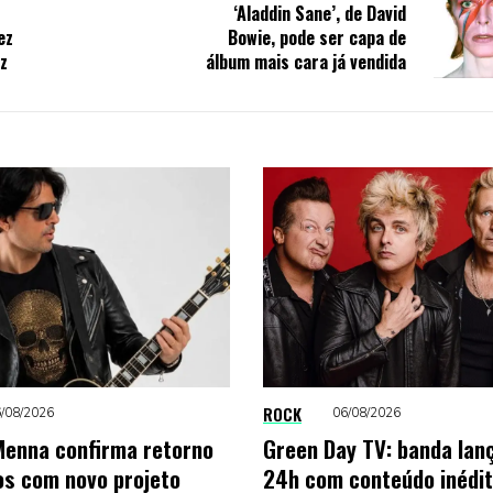
‘Aladdin Sane’, de David
ez
Bowie, pode ser capa de
z
álbum mais cara já vendida
ROCK
/08/2026
06/08/2026
enna confirma retorno
Green Day TV: banda lan
os com novo projeto
24h com conteúdo inédi