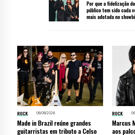
Por que a fidelização do
público tem sido cada v
mais adotada no showbi
ROCK
ROCK
06/08/2026
06
Made in Brazil reúne grandes
Marcus M
guitarristas em tributo a Celso
aos palc