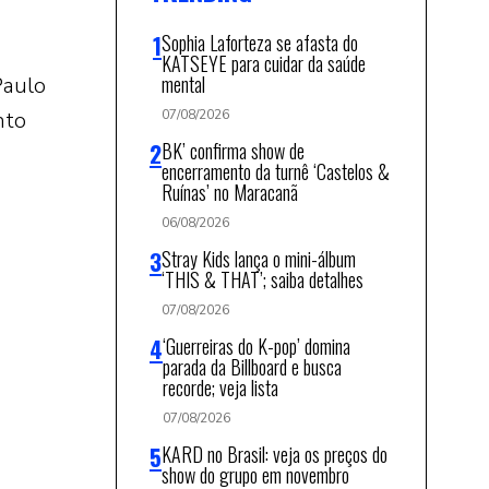
Sophia Laforteza se afasta do
KATSEYE para cuidar da saúde
mental
Paulo
nto
07/08/2026
BK’ confirma show de
encerramento da turnê ‘Castelos &
Ruínas’ no Maracanã
06/08/2026
Stray Kids lança o mini-álbum
‘THIS & THAT’; saiba detalhes
07/08/2026
‘Guerreiras do K-pop’ domina
parada da Billboard e busca
recorde; veja lista
07/08/2026
KARD no Brasil: veja os preços do
show do grupo em novembro