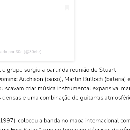
hada por 30e (@30ebr)
 grupo surgiu a partir da reunião de Stuart
Dominic Aitchison (baixo), Martin Bulloch (bateria) 
buscavam criar música instrumental expansiva, ma
s densas e uma combinação de guitarras atmosféri
1997), colocou a banda no mapa internacional co
wai Fear Satan”, que se tornaram clássicos do gên