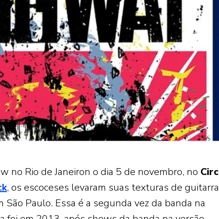
w no Rio de Janeiron o dia 5 de novembro, no
Cir
ck
, os escoceses levaram suas texturas de guitarra
m São Paulo. Essa é a segunda vez da banda na
ira foi em 2013, após shows da banda na versão