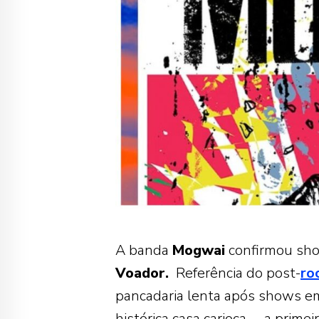
A banda
Mogwai
confirmou sho
Voador.
Referência do post-
ro
pancadaria lenta após shows e
histórica casa carioca —a prime