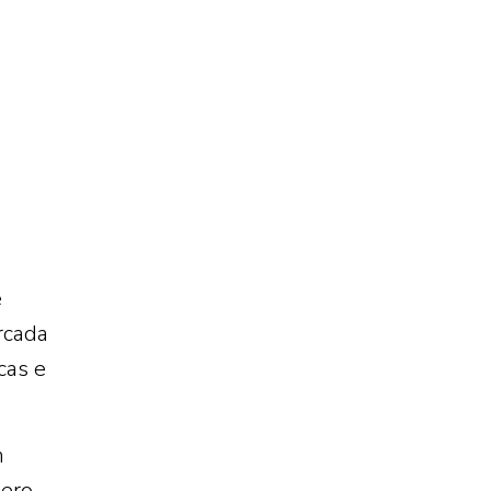
e
rcada
cas e
m
ero.