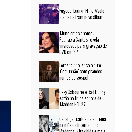
Fugees: Lauryn Hill e Wyclef
Jean sinalizam novo álbum
‘Muito emocionante’:
Raphaela Santos revela
ansiedade para gravação de
DVD em SP
Fernandinho lança álbum
‘Comunhão’ com grandes
nomes do gospel
Ozzy Osbourne e Bad Bunny
estão na trilha sonora de
‘Madden NFL 27’
Os lançamentos da semana
na música internacional:
Madonna, Stray Kids e mais