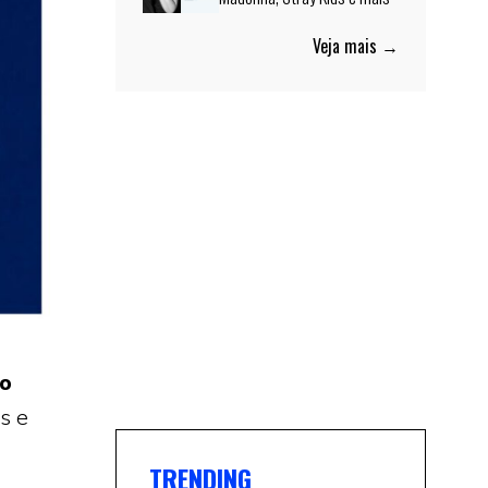
Veja mais →
co
s e
TRENDING