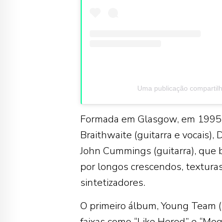
Uma publicação compartil
Formada em Glasgow, em 1995, o
Braithwaite (guitarra e vocais), 
John Cummings (guitarra), que 
por longos crescendos, textura
sintetizadores.
O primeiro álbum, Young Team (
faixas como “Like Herod” e “Mog