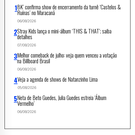
BK’ confirma show de encerramento da turnê ‘Castelos &
Ruínas’ no Maracanã
06/08/2026
Stray Kids lança o mini-álbum ‘THIS & THAT’; saiba
detalhes
07/08/2026
Melhor comeback de julho: veja quem venceu a votação
na Billboard Brasil
06/08/2026
Veja a agenda de shows de Natanzinho Lima
05/08/2026
Neta de Beto Guedes, Julia Guedes estreia ‘Álbum
Vermelho’
06/08/2026