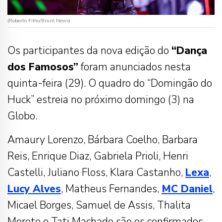
(Roberto Filho/Brazil News)
Os participantes da nova edição do
“Dança
dos Famosos”
foram anunciados nesta
quinta-feira (29). O quadro do “Domingão do
Huck” estreia no próximo domingo (3) na
Globo.
Amaury Lorenzo, Bárbara Coelho, Barbara
Reis, Enrique Diaz, Gabriela Prioli, Henri
Castelli, Juliano Floss, Klara Castanho,
Lexa
,
Lucy
Alves
, Matheus Fernandes,
MC
Daniel
,
Micael Borges, Samuel de Assis, Thalita
Morete e Tati Machado são os confirmados