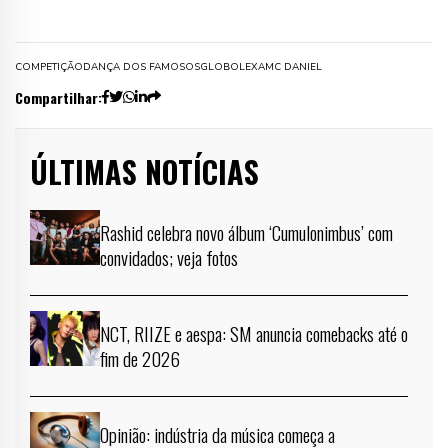
COMPETIÇÃO
DANÇA DOS FAMOSOS
GLOBO
LEXA
MC DANIEL
Compartilhar:
ÚLTIMAS NOTÍCIAS
Rashid celebra novo álbum ‘Cumulonimbus’ com
convidados; veja fotos
NCT, RIIZE e aespa: SM anuncia comebacks até o
fim de 2026
Opinião: indústria da música começa a