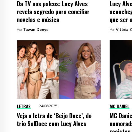
Da TV aos palcos: Lucy Alves
Lucy Alve
revela segredo para conciliar
aconcheg
novelas e música
que ser a
Por
Tawan Denys
Por
Vitória 
LETRAS
MC DANIEL
24/06/2025
Veja a letra de ‘Beijo Doce’, do
MC Danie
trio SalDoce com Lucy Alves
namorada
racistas