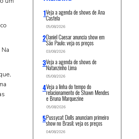
do um
Veja a agenda de shows de Ana
Castela
nco
05/08/2026
Daniel Caesar anuncia show em
São Paulo; veja os preços
. Na
03/08/2026
Veja a agenda de shows de
Natanzinho Lima
que,
05/08/2026
uma
Veja a linha do tempo do
relacionamento de Shawn Mendes
as
e Bruna Marquezine
05/08/2026
Pussycat Dolls anunciam primeiro
show no Brasil; veja os preços
04/08/2026