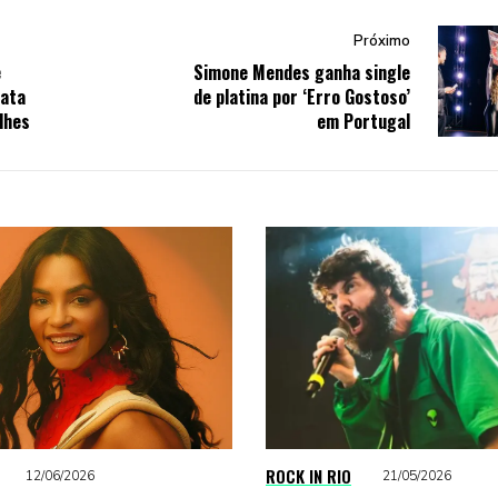
Próximo
e
Simone Mendes ganha single
data
de platina por ‘Erro Gostoso’
lhes
em Portugal
ROCK IN RIO
12/06/2026
21/05/2026