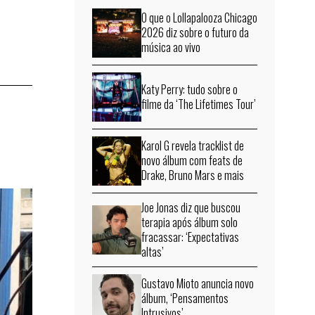
O que o Lollapalooza Chicago
2026 diz sobre o futuro da
música ao vivo
Katy Perry: tudo sobre o
filme da ‘The Lifetimes Tour’
Karol G revela tracklist de
novo álbum com feats de
Drake, Bruno Mars e mais
Joe Jonas diz que buscou
terapia após álbum solo
fracassar: ‘Expectativas
altas’
Gustavo Mioto anuncia novo
álbum, ‘Pensamentos
Intrusivos’