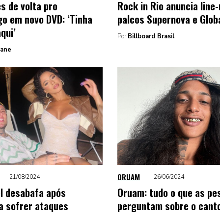
s de volta pro
Rock in Rio anuncia line
o em novo DVD: ‘Tinha
palcos Supernova e Globa
qui’
Por
Billboard Brasil
Zane
ORUAM
21/08/2024
26/06/2024
l desabafa após
Oruam: tudo o que as pe
 sofrer ataques
perguntam sobre o cant