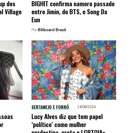
-up dos
BIGHIT confirma namoro passado
l Village
entre Jimin, do BTS, e Song Da
Eun
Por
Billboard Brasil
SERTANEJO E FORRÓ
14/06/2024
ssoas
Lucy Alves diz que tem papel
or
‘político’ como mulher
nordestina, preta e LGBTQIA+