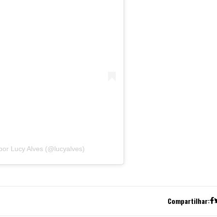
or Lucy Alves (@lucyalves)
Compartilhar: