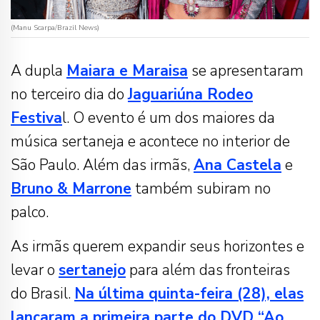
(Manu Scarpa/Brazil News)
A dupla
Maiara e Maraisa
se apresentaram
no terceiro dia do
Jaguariúna Rodeo
Festiva
l. O evento é um dos maiores da
música sertaneja e acontece no interior de
São Paulo. Além das irmãs,
Ana Castela
e
Bruno & Marrone
também subiram no
palco.
As irmãs querem expandir seus horizontes e
levar o
sertanejo
para além das fronteiras
do Brasil.
Na última quinta-feira (28), elas
lançaram a primeira parte do DVD “Ao