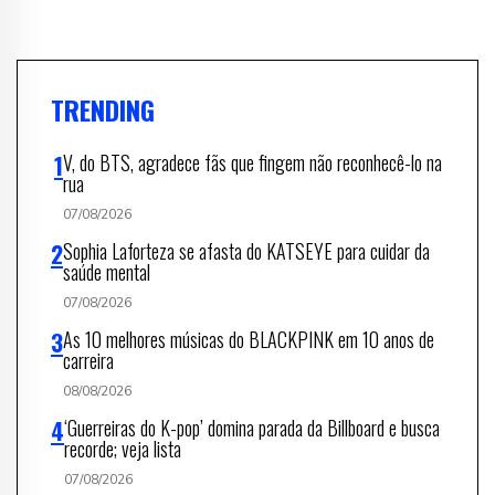
TRENDING
V, do BTS, agradece fãs que fingem não reconhecê-lo na
rua
07/08/2026
Sophia Laforteza se afasta do KATSEYE para cuidar da
saúde mental
07/08/2026
As 10 melhores músicas do BLACKPINK em 10 anos de
carreira
08/08/2026
‘Guerreiras do K-pop’ domina parada da Billboard e busca
recorde; veja lista
07/08/2026