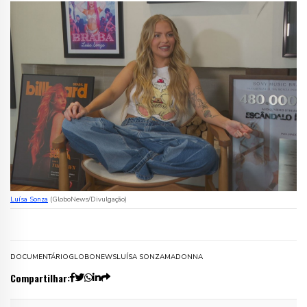
Luísa Sonza
(GloboNews/Divulgação)
DOCUMENTÁRIO
GLOBONEWS
LUÍSA SONZA
MADONNA
Compartilhar: