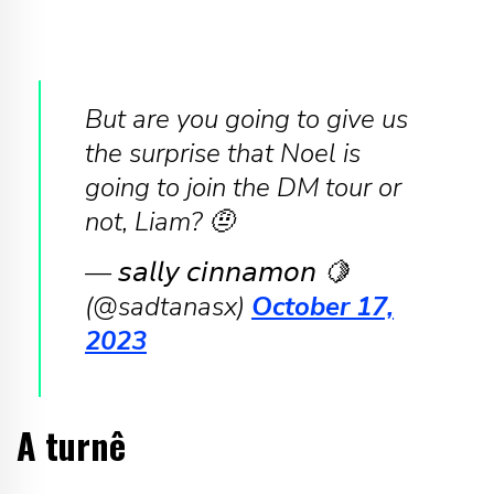
But are you going to give us
the surprise that Noel is
going to join the DM tour or
not, Liam? 🤨
— 𝘴𝘢𝘭𝘭𝘺 𝘤𝘪𝘯𝘯𝘢𝘮𝘰𝘯 🍋
(@sadtanasx)
October 17,
2023
A turnê