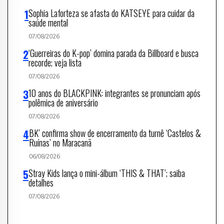
Sophia Laforteza se afasta do KATSEYE para cuidar da
saúde mental
07/08/2026
‘Guerreiras do K-pop’ domina parada da Billboard e busca
recorde; veja lista
07/08/2026
10 anos do BLACKPINK: integrantes se pronunciam após
polêmica de aniversário
07/08/2026
BK’ confirma show de encerramento da turnê ‘Castelos &
Ruínas’ no Maracanã
06/08/2026
Stray Kids lança o mini-álbum ‘THIS & THAT’; saiba
detalhes
07/08/2026