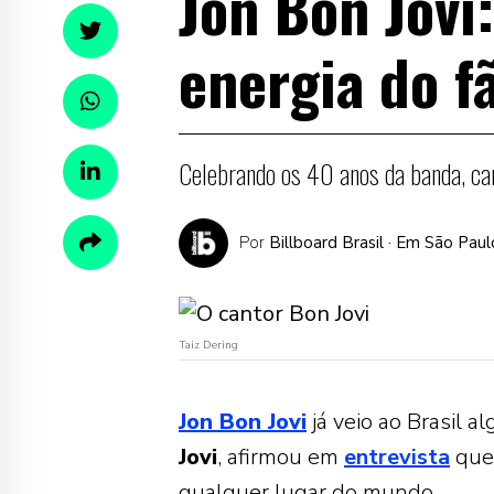
Jon Bon Jovi
energia do fã
Celebrando os 40 anos da banda, can
Por
Billboard Brasil
· Em São Paul
Taiz Dering
Jon Bon Jovi
já veio ao Brasil a
Jovi
, afirmou em
entrevista
que 
qualquer lugar do mundo.