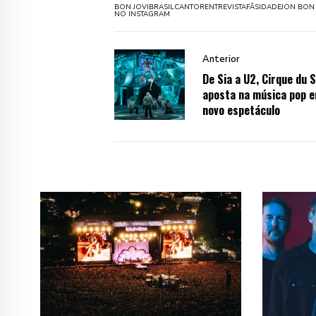
BON JOVI
BRASIL
CANTOR
ENTREVISTA
FÃS
IDADE
JON BON 
NO INSTAGRAM
Anterior
De Sia a U2, Cirque du S
aposta na música pop 
novo espetáculo