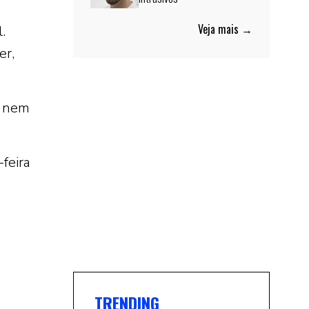
Veja mais →
.
er,
m nem
feira
TRENDING