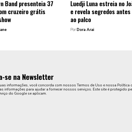
n Band presenteia 37
Luedji Luna estreia no J
com cruzeiro grátis
e revela segredos antes 
show
ao palco
Zane
Por
Dora Arai
a-se na Newsletter
suas informações, você concorda com nossos Termos de Uso e nossa Política 
s informações para ajudar a fornecer nossos serviços. Este site é protegido pe
rviço do Google se aplicam.