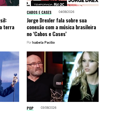
CABOS E CASES
04/08/2026
sil:
Jorge Drexler fala sobre sua
a terra
conexão com a música brasileira
no ‘Cabos e Cases’
Por
Isabela Pacilio
POP
03/08/2026