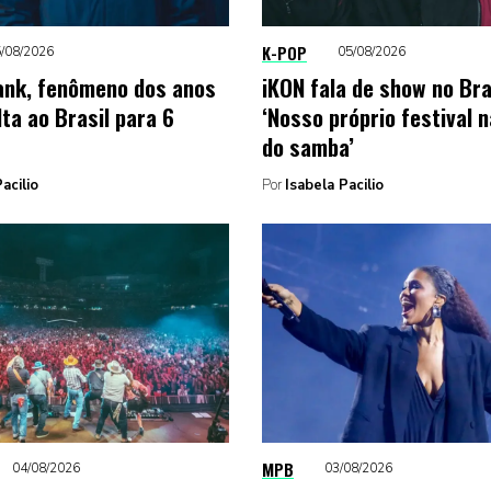
K-POP
/08/2026
05/08/2026
nk, fenômeno dos anos
iKON fala de show no Bra
ta ao Brasil para 6
‘Nosso próprio festival n
do samba’
acilio
Por
Isabela Pacilio
MPB
04/08/2026
03/08/2026