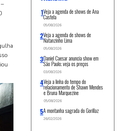
 –
Veja a agenda de shows de Ana
0
Castela
05/08/2026
Veja a agenda de shows de
Natanzinho Lima
gulha
05/08/2026
sso
Daniel Caesar anuncia show em
São Paulo; veja os preços
iou
03/08/2026
Veja a linha do tempo do
relacionamento de Shawn Mendes
e Bruna Marquezine
05/08/2026
A montanha sagrada do Gorillaz
26/02/2026