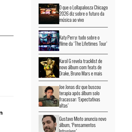
O que o Lollapalooza Chicago
2026 diz sobre o futuro da
música ao vivo
Katy Perry: tudo sobre o
filme da ‘The Lifetimes Tour’
Karol G revela tracklist de
novo álbum com feats de
Drake, Bruno Mars e mais
Joe Jonas diz que buscou
terapia após álbum solo
fracassar: ‘Expectativas
altas’
n
Gustavo Mioto anuncia novo
álbum, ‘Pensamentos
Intrusivos’