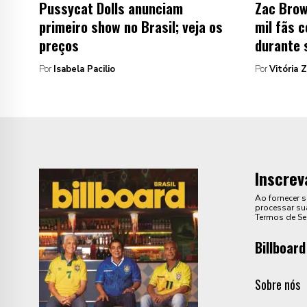
Pussycat Dolls anunciam
Zac Brow
primeiro show no Brasil; veja os
mil fãs 
preços
durante 
Por
Isabela Pacilio
Por
Vitória 
Inscrev
Ao fornecer 
processar sua
Termos de Se
Billboard
Sobre nós