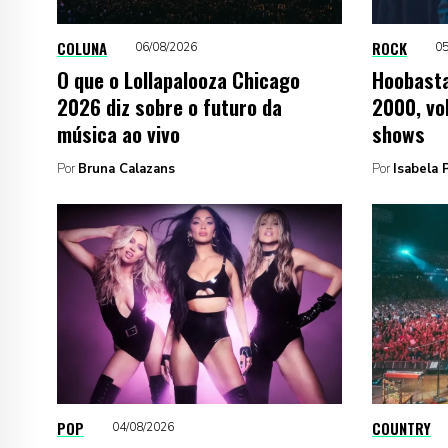
COLUNA
ROCK
06/08/2026
05
O que o Lollapalooza Chicago
Hoobasta
2026 diz sobre o futuro da
2000, vol
música ao vivo
shows
Por
Bruna Calazans
Por
Isabela P
POP
COUNTRY
04/08/2026