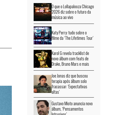
O que o Lollapalooza Chicago
2026 diz sobre o futuro da
música ao vivo
Katy Perry: tudo sobre o
filme da ‘The Lifetimes Tour’
Karol G revela tracklist de
novo álbum com feats de
Drake, Bruno Mars e mais
Joe Jonas diz que buscou
terapia após álbum solo
fracassar: ‘Expectativas
altas’
Gustavo Mioto anuncia novo
álbum, ‘Pensamentos
Intrusivos’