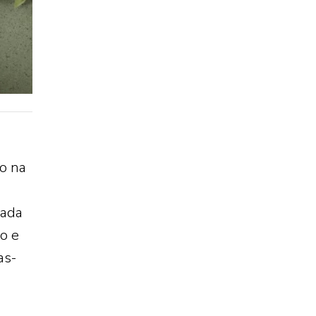
do na
rada
o e
as-