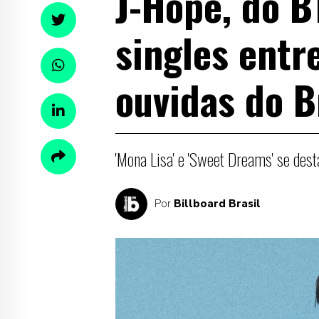
J-Hope, do B
singles entr
ouvidas do B
'Mona Lisa' e 'Sweet Dreams' se des
Por
Billboard Brasil