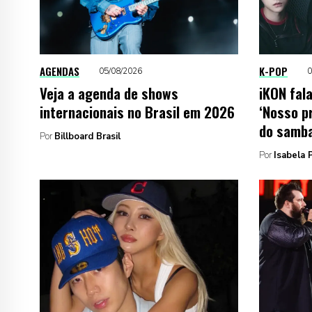
AGENDAS
K-POP
05/08/2026
0
Veja a agenda de shows
iKON fala
internacionais no Brasil em 2026
‘Nosso pr
do samba
Por
Billboard Brasil
Por
Isabela P