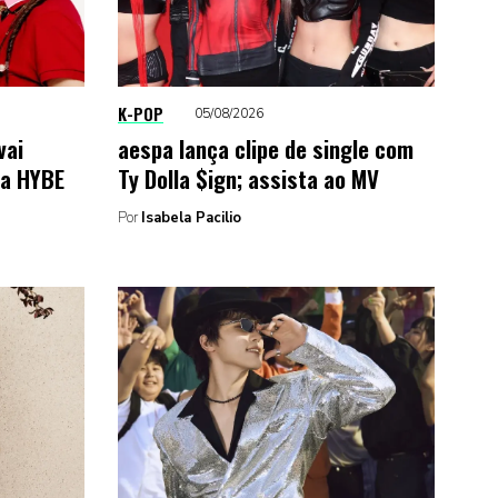
K-POP
05/08/2026
vai
aespa lança clipe de single com
da HYBE
Ty Dolla $ign; assista ao MV
Por
Isabela Pacilio