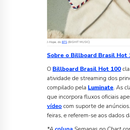
J-Hope, do
BTS
(BIGHIT MUSIC)
Sobre o Billboard Brasil Hot
O
Billboard Brasil Hot 100
cla
atividade de streaming dos princ
compilado pela
Luminate
. As c
que incorpora fluxos oficiais a
vídeo
com suporte de anúncios.
feiras, e referem-se aos dados 
*A
coluna
Semanas no Chart com