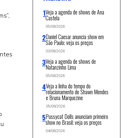
Veja a agenda de shows de Ana
ms”,
Castela
05/08/2026
Daniel Caesar anuncia show em
São Paulo; veja os preços
03/08/2026
ntes
Veja a agenda de shows de
Natanzinho Lima
05/08/2026
Veja a linha do tempo do
relacionamento de Shawn Mendes
e Bruna Marquezine
05/08/2026
o
Pussycat Dolls anunciam primeiro
show no Brasil; veja os preços
Eu
04/08/2026