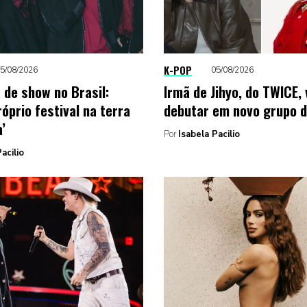
K-POP
5/08/2026
05/08/2026
 de show no Brasil:
Irmã de Jihyo, do TWICE, 
óprio festival na terra
debutar em novo grupo 
’
Por
Isabela Pacilio
acilio