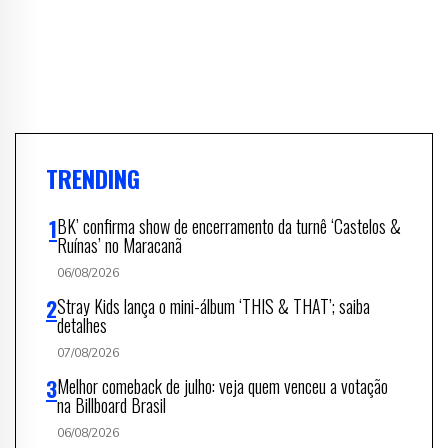
TRENDING
BK’ confirma show de encerramento da turnê ‘Castelos &
Ruínas’ no Maracanã
06/08/2026
Stray Kids lança o mini-álbum ‘THIS & THAT’; saiba
detalhes
07/08/2026
Melhor comeback de julho: veja quem venceu a votação
na Billboard Brasil
06/08/2026