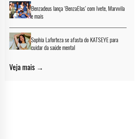
Benzadeus lança ‘BenzaElas’ com Ivete, Marvvila
e mais
Sophia Laforteza se afasta do KATSEYE para
cuidar da saúde mental
Veja mais →