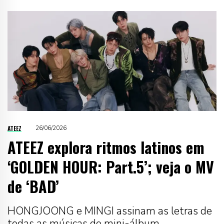
ATEEZ
26/06/2026
ATEEZ explora ritmos latinos em
‘GOLDEN HOUR: Part.5’; veja o MV
de ‘BAD’
HONGJOONG e MINGI assinam as letras de
todas as músicas do mini-álbum