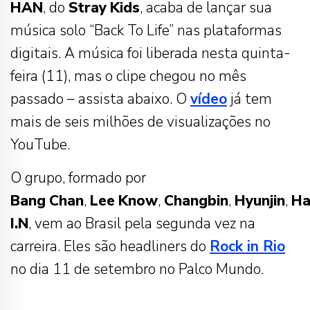
HAN
, do
Stray
Kids
, acaba de lançar sua
música solo “Back To Life” nas plataformas
digitais. A música foi liberada nesta quinta-
feira (11), mas o clipe chegou no mês
passado – assista abaixo. O
vídeo
já tem
mais de seis milhões de visualizações no
YouTube.
O grupo, formado por
Bang
Chan
,
Lee
Know
,
Changbin
,
Hyunjin
,
Ha
I.N
, vem ao Brasil pela segunda vez na
carreira. Eles são headliners do
Rock in Rio
no dia 11 de setembro no Palco Mundo.