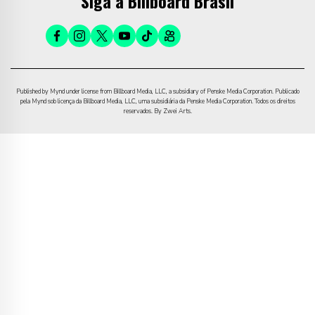
Siga a Billboard Brasil
Published by Mynd under license from Billboard Media, LLC, a subsidiary of Penske Media Corporation. Publicado
pela Mynd sob licença da Billboard Media, LLC, uma subsidiária da Penske Media Corporation. Todos os direitos
reservados. By Zwei Arts.