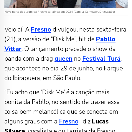
Nova parte do álbum da Fresno sai ainda em 2024 (Camila Cornelsen/Divulgação)
Veio aí! A
Fresno
divulgou, nesta sexta-feira
(21), a versão de “Disk Me”, hit de
Pabllo
Vittar
. O lançamento precede o show da
banda com a drag
queen
no
Festival Turá
,
que acontece no dia 29 de junho, no Parque
do Ibirapuera, em São Paulo.
“Eu acho que ‘Disk Me’ é a canção mais
bonita da Pabllo, no sentido de trazer essa
coisa bem melancólica que se conecta em
alguns graus com a
Fresno
”, diz
Lucas
Silvera
, vocalista e guitarrista da Fresno.