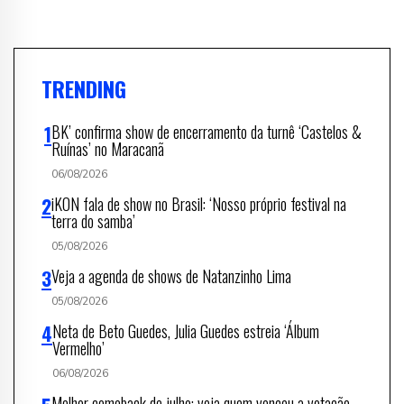
TRENDING
BK’ confirma show de encerramento da turnê ‘Castelos &
Ruínas’ no Maracanã
06/08/2026
iKON fala de show no Brasil: ‘Nosso próprio festival na
terra do samba’
05/08/2026
Veja a agenda de shows de Natanzinho Lima
05/08/2026
Neta de Beto Guedes, Julia Guedes estreia ‘Álbum
Vermelho’
06/08/2026
Melhor comeback de julho: veja quem venceu a votação