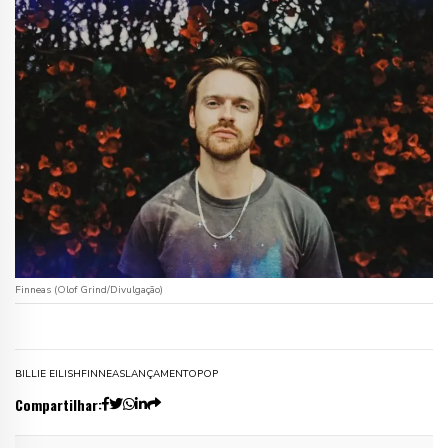
Finneas (Olof Grind/Divulgação)
BILLIE EILISH
FINNEAS
LANÇAMENTO
POP
Compartilhar: