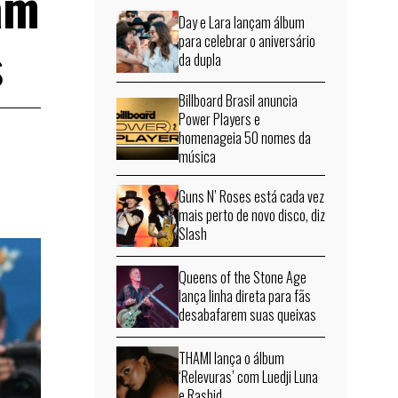
am
Day e Lara lançam álbum
s
para celebrar o aniversário
da dupla
Billboard Brasil anuncia
Power Players e
homenageia 50 nomes da
música
Guns N’ Roses está cada vez
mais perto de novo disco, diz
Slash
Queens of the Stone Age
lança linha direta para fãs
desabafarem suas queixas
THAMI lança o álbum
‘Relevuras’ com Luedji Luna
e Rashid