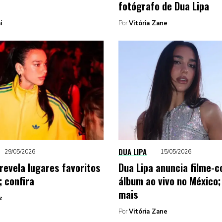
fotógrafo de Dua Lipa
i
Por
Vitória Zane
DUA LIPA
29/05/2026
15/05/2026
 revela lugares favoritos
Dua Lipa anuncia filme-c
; confira
álbum ao vivo no México;
mais
z
Por
Vitória Zane