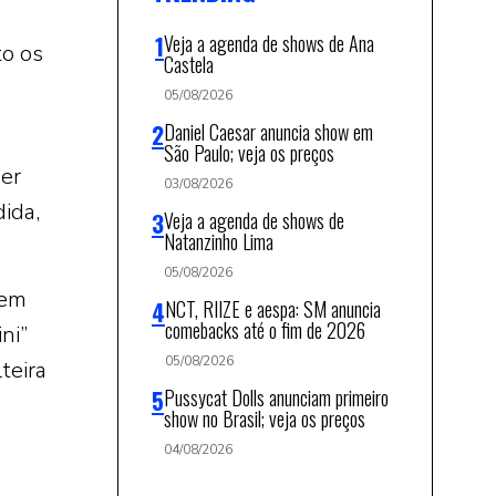
Veja a agenda de shows de Ana
to os
Castela
05/08/2026
Daniel Caesar anuncia show em
São Paulo; veja os preços
ner
03/08/2026
ida,
Veja a agenda de shows de
Natanzinho Lima
05/08/2026
 em
NCT, RIIZE e aespa: SM anuncia
comebacks até o fim de 2026
ni”
05/08/2026
teira
Pussycat Dolls anunciam primeiro
show no Brasil; veja os preços
04/08/2026