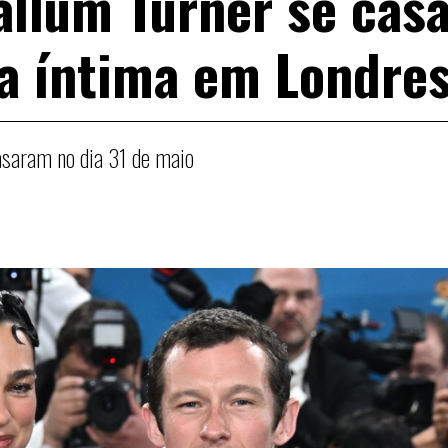
allum Turner se cas
a íntima em Londre
casaram no dia 31 de maio