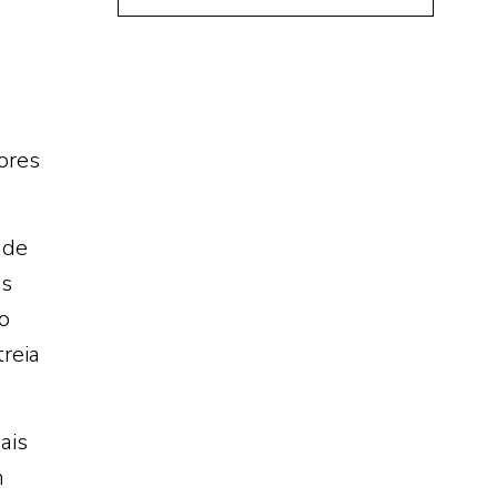
ores
 de
os
o
reia
ais
m