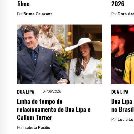
filme
2026
Por
Bruna Calazans
Por
Dora Ara
DUA LIPA
DUA LIPA
04/06/2026
Linha do tempo do
Dua Lipa
relacionamento de Dua Lipa e
no Brasil
Callum Turner
Por
Lucia Lu
Por
Isabela Pacilio