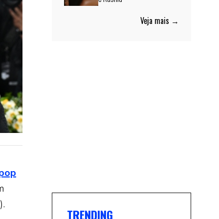
Veja mais →
pop
em
).
TRENDING