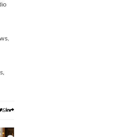
dio
ows,
s,