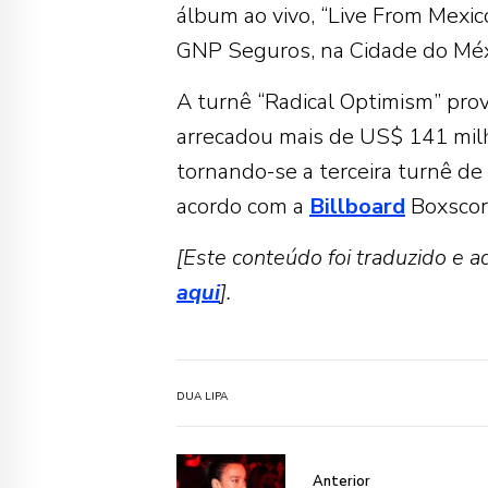
álbum ao vivo, “Live From Mexi
GNP Seguros, na Cidade do Méx
A turnê “Radical Optimism” pro
arrecadou mais de US$ 141 mil
tornando-se a terceira turnê de
acordo com a
Billboard
Boxscor
[Este conteúdo foi traduzido e ad
aqui
].
DUA LIPA
Anterior