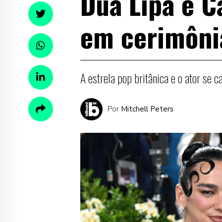
Dua Lipa e C
em cerimôni
A estrela pop britânica e o ator se 
Por
Mitchell Peters