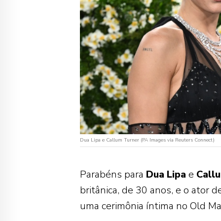
Dua Lipa e Callum Turner (PA Images via Reuters Connect)
Parabéns para
Dua
Lipa
e
Call
britânica, de 30 anos, e o ator 
uma cerimônia íntima no Old M