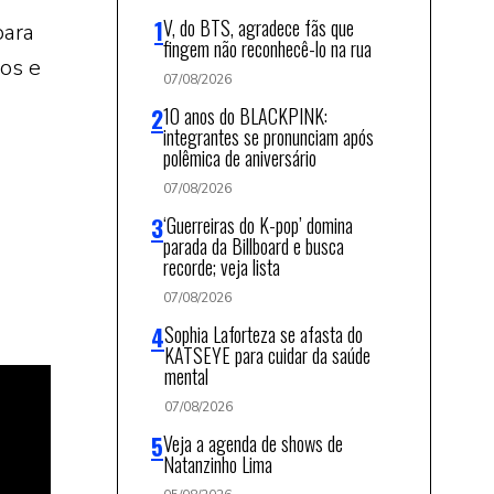
V, do BTS, agradece fãs que
para
fingem não reconhecê-lo na rua
ros e
07/08/2026
10 anos do BLACKPINK:
integrantes se pronunciam após
polêmica de aniversário
07/08/2026
‘Guerreiras do K-pop’ domina
parada da Billboard e busca
recorde; veja lista
07/08/2026
Sophia Laforteza se afasta do
KATSEYE para cuidar da saúde
mental
07/08/2026
Veja a agenda de shows de
Natanzinho Lima