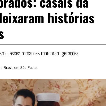
rados: casais da
eixaram histórias
s
rismo, esses romances marcaram gerações
rd Brasil, em São Paulo