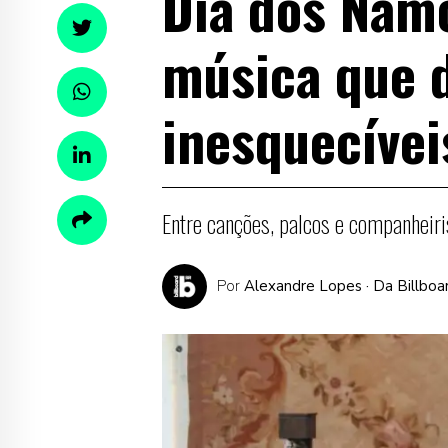
Dia dos Namo
música que d
inesquecívei
Entre canções, palcos e companhei
Por
Alexandre Lopes
· Da Billboa