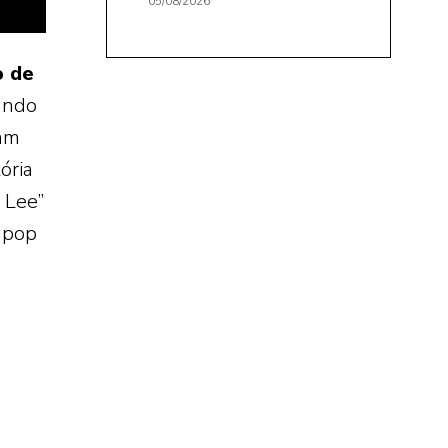
05/08/2026
o de
iando
ram
ória
 Lee”
o pop