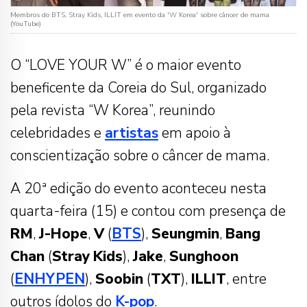
Membros do BTS, Stray Kids, ILLIT em evento da 'W Korea' sobre câncer de mama
(YouTube)
O “LOVE YOUR W” é o maior evento
beneficente da Coreia do Sul, organizado
pela revista “W Korea”, reunindo
celebridades e
artistas
em apoio à
conscientização sobre o câncer de mama.
A 20ª edição do evento aconteceu nesta
quarta-feira (15) e contou com presença de
RM
,
J-Hope
,
V
(
BTS
),
Seungmin
,
Bang
Chan
(
Stray
Kids
),
Jake
,
Sunghoon
(
ENHYPEN
),
Soobin
(
TXT
),
ILLIT
, entre
outros ídolos do
K-pop
.