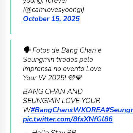
yoongi forever
(@camlovesyoongi)
October 15, 2025
🗣️ Fotos de Bang Chan e
Seungmin tiradas pela
imprensa no evento Love
Your W 2025! 🩵💙
BANG CHAN AND
SEUNGMIN LOVE YOUR
W
#BangChanxWKOREA
#Seung
pic.twitter.com/8fxXNfGl86
— Hello Stay BR