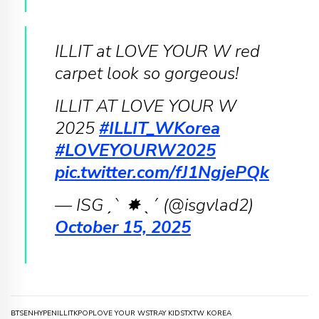
ILLIT at LOVE YOUR W red
carpet look so gorgeous!
ILLIT AT LOVE YOUR W
2025
#ILLIT_WKorea
#LOVEYOURW2025
pic.twitter.com/fJ1NgjePQk
— ISG ˏˋ ✸ ˎˊ (@isgvlad2)
October 15, 2025
BTS
ENHYPEN
ILLIT
KPOP
LOVE YOUR W
STRAY KIDS
TXT
W KOREA