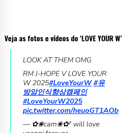
Veja as fotos e vídeos do ‘LOVE YOUR W’
LOOK AT THEM OMG
RM J-HOPE V LOVE YOUR
W 2025
#LoveYourW
#유
방암인식향상캠페인
#LoveYourW2025
pic.twitter.com/heuoGT1AOb
— ✿❀cam❀✿⁷ will love