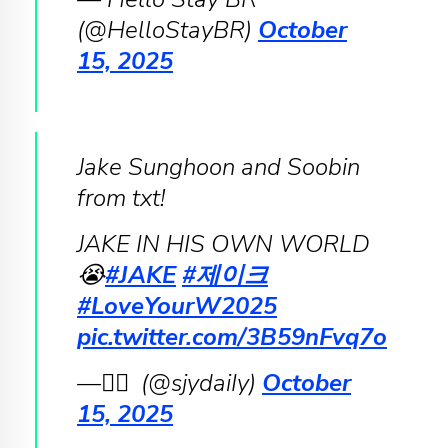
(@HelloStayBR)
October
15, 2025
Jake Sunghoon and Soobin
from txt!
JAKE IN HIS OWN WORLD
😭
#JAKE
#제이크
#LoveYourW2025
pic.twitter.com/3B59nFvq7o
— ًً (@sjydaiIy)
October
15, 2025