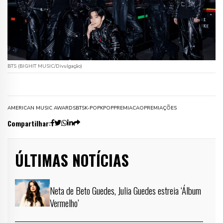
BTS (BIGHIT MUSIC/Divulgação)
AMERICAN MUSIC AWARDS
BTS
K-POP
KPOP
PREMIACAO
PREMIAÇÕES
Compartilhar:
ÚLTIMAS NOTÍCIAS
Neta de Beto Guedes, Julia Guedes estreia ‘Álbum
Vermelho’