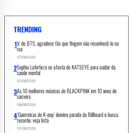
TRENDING
V, do BTS, agradece fãs que fingem não reconhecê-lo na
rua
07/08/2026
Sophia Laforteza se afasta do KATSEYE para cuidar da
saúde mental
07/08/2026
As 10 melhores músicas do BLACKPINK em 10 anos de
carreira
08/08/2026
‘Guerreiras do K-pop’ domina parada da Billboard e busca
recorde; veja lista
07/08/2026