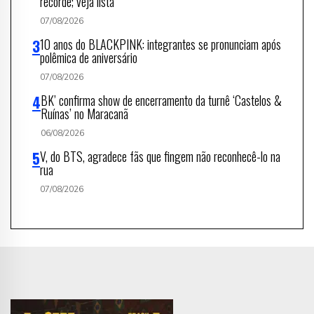
recorde; veja lista
07/08/2026
10 anos do BLACKPINK: integrantes se pronunciam após
polêmica de aniversário
07/08/2026
BK’ confirma show de encerramento da turnê ‘Castelos &
Ruínas’ no Maracanã
06/08/2026
V, do BTS, agradece fãs que fingem não reconhecê-lo na
rua
07/08/2026