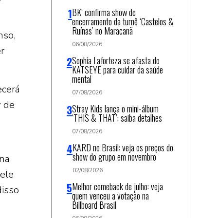
BK’ confirma show de
encerramento da turnê ‘Castelos &
Ruínas’ no Maracanã
nso,
06/08/2026
r
Sophia Laforteza se afasta do
KATSEYE para cuidar da saúde
mental
ecerá
07/08/2026
w de
Stray Kids lança o mini-álbum
‘THIS & THAT’; saiba detalhes
07/08/2026
KARD no Brasil: veja os preços do
show do grupo em novembro
 na
02/08/2026
dele
Melhor comeback de julho: veja
disso
quem venceu a votação na
Billboard Brasil