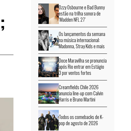
Ozzy Osbourne e Bad Bunny
;
estão na trilha sonora de
‘Madden NFL 27’
Os lançamentos da semana
na música internacional:
Madonna, Stray Kids e mais
Doce Maravilha se pronuncia
após Rio entrar em Estágio
3 por ventos fortes
Creamfields Chile 2026
anuncia line-up com Calvin
Harris e Bruno Martini
Todos os comebacks de K-
pop de agosto de 2026