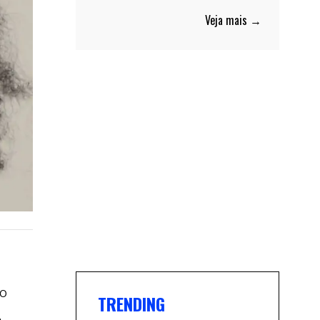
Veja mais →
ro
TRENDING
,