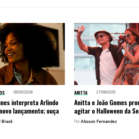
OS
ANITTA
05/03/2026
17/09/2025
nes interpreta Arlindo
Anitta e João Gomes pr
novo lançamento; ouça
agitar o Halloween da S
 Brasil
Por
Alisson Fernandez