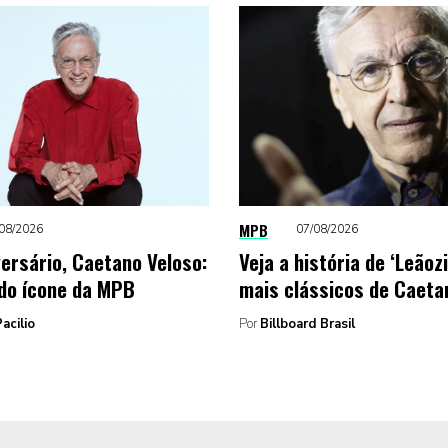
MPB
08/2026
07/08/2026
versário, Caetano Veloso:
Veja a história de ‘Leãoz
do ícone da MPB
mais clássicos de Caeta
acilio
Por
Billboard Brasil