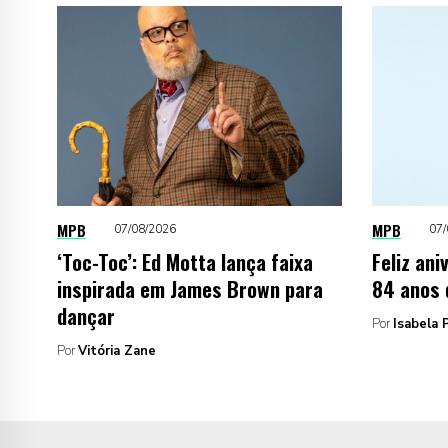
MPB
MPB
07/08/2026
07/
‘Toc-Toc’: Ed Motta lança faixa
Feliz ani
inspirada em James Brown para
84 anos 
dançar
Por
Isabela P
Por
Vitória Zane