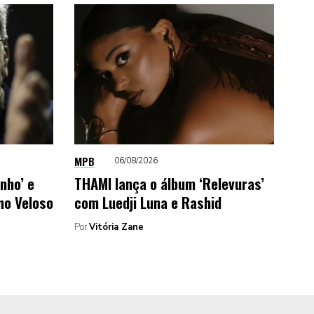
MPB
06/08/2026
inho’ e
THAMI lança o álbum ‘Relevuras’
no Veloso
com Luedji Luna e Rashid
Por
Vitória Zane