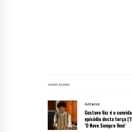
AGNES NUNES
Anterior
Gustavo Vaz é o convida
episódio desta terça (1
‘O Novo Sempre Vem’