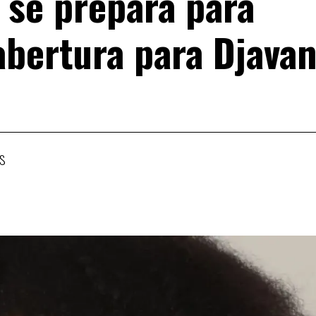
 se prepara para
 abertura para Djavan
s