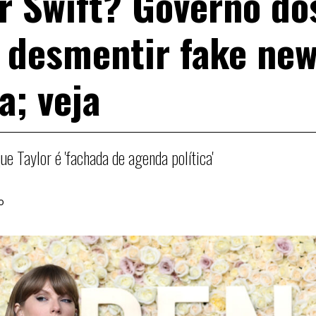
r Swift? Governo do
 desmentir fake ne
a; veja
e Taylor é 'fachada de agenda política'
o