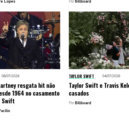
re Lopes
Por
Billboard
TAYLOR SWIFT
06/07/2026
04/07/2026
artney resgata hit não
Taylor Swift e Travis Ke
esde 1964 no casamento
casados
r Swift
Por
Billboard
acilio