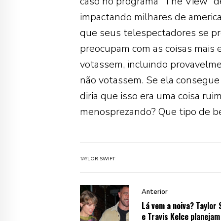
caso no programa “The View” de
impactando milhares de america
que seus telespectadores se pre
preocupam com as coisas mais e
votassem, incluindo provavelme
não votassem. Se ela consegue 
diria que isso era uma coisa rui
menosprezando? Que tipo de be
TAYLOR SWIFT
Anterior
Lá vem a noiva? Taylor 
e Travis Kelce planejam