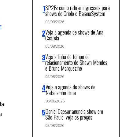
SP2B: como retirar ingressos para
shows de Criolo e BaianaSystem
a
03/08/2026
r
Veja a agenda de shows de Ana
Castela
05/08/2026
Veja a linha do tempo do
relacionamento de Shawn Mendes
e Bruna Marquezine
05/08/2026
Veja a agenda de shows de
Natanzinho Lima
05/08/2026
da
Daniel Caesar anuncia show em
a
São Paulo; veja os preços
03/08/2026