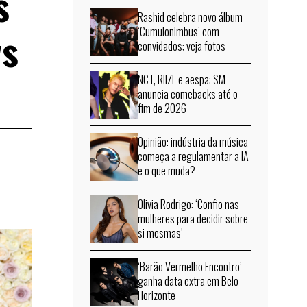
s
Rashid celebra novo álbum
ws
‘Cumulonimbus’ com
convidados; veja fotos
NCT, RIIZE e aespa: SM
anuncia comebacks até o
fim de 2026
Opinião: indústria da música
começa a regulamentar a IA
e o que muda?
Olivia Rodrigo: ‘Confio nas
mulheres para decidir sobre
si mesmas’
‘Barão Vermelho Encontro’
ganha data extra em Belo
Horizonte