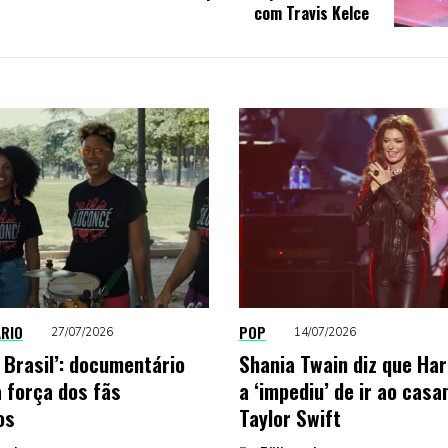
com Travis Kelce
RIO
POP
27/07/2026
14/07/2026
 Brasil’: documentário
Shania Twain diz que Har
a força dos fãs
a ‘impediu’ de ir ao cas
os
Taylor Swift