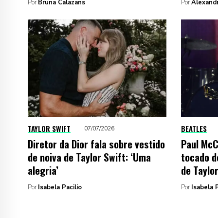
Por
Bruna Calazans
Por
Alexand
TAYLOR SWIFT
BEATLES
07/07/2026
Diretor da Dior fala sobre vestido
Paul McC
de noiva de Taylor Swift: ‘Uma
tocado d
alegria’
de Taylo
Por
Isabela Pacilio
Por
Isabela P