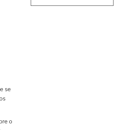
ue se
mos
bre o