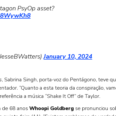
entagon PsyOp asset?
yHp8WywKh8
@JesseBWatters)
January 10, 2024
s
, Sabrina Singh, porta-voz do Pentágono, teve q
ntador. “Quanto a esta teoria da conspiração, va
referência a música “Shake It Off” de Taylor.
ra de 68 anos
Whoopi Goldberg
se pronunciou so