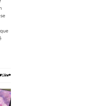
e
m
 se
 que
ê