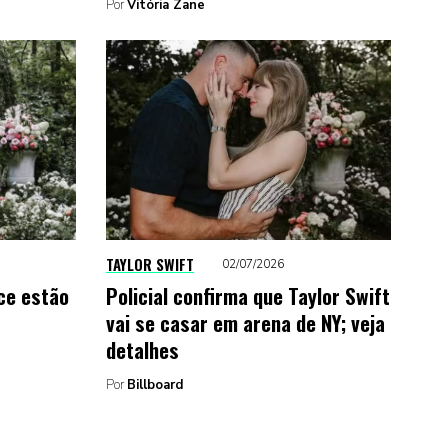
Por
Vitória Zane
TAYLOR SWIFT
02/07/2026
lce estão
Policial confirma que Taylor Swift
vai se casar em arena de NY; veja
detalhes
Por
Billboard