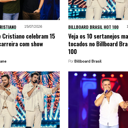
CRISTIANO
BILLBOARD BRASIL HOT 100
15/07/2026
e Cristiano celebram 15
Veja os 10 sertanejos ma
carreira com show
tocados no Billboard Bra
100
Zane
Por
Billboard Brasil