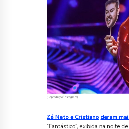
(Reprodução/Instagram)
Zé Neto e Cristiano
deram mais
“Fantástico”, exibida na noite d