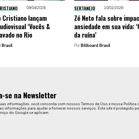
CRISTIANO
SERTANEJO
09/04/2026
10/02/2026
e Cristiano lançam
Zé Neto fala sobre impa
audiovisual ‘Vocês &
ansiedade em sua vida: 
ravado no Rio
da ruína’
 Brasil
Por
Billboard Brasil
a-se na Newsletter
suas informações, você concorda com nossos Termos de Uso e nossa Política 
s informações para ajudar a fornecer nossos serviços. Este site é protegido pe
rviço do Google se aplicam.