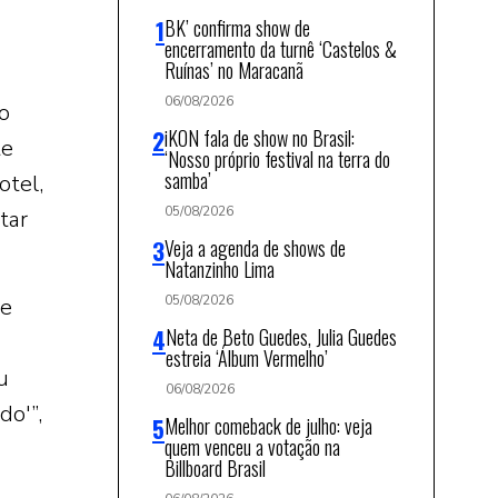
BK’ confirma show de
encerramento da turnê ‘Castelos &
Ruínas’ no Maracanã
06/08/2026
o
iKON fala de show no Brasil:
te
‘Nosso próprio festival na terra do
samba’
otel,
05/08/2026
tar
Veja a agenda de shows de
Natanzinho Lima
05/08/2026
de
Neta de Beto Guedes, Julia Guedes
estreia ‘Álbum Vermelho’
u
06/08/2026
do'”,
Melhor comeback de julho: veja
quem venceu a votação na
Billboard Brasil