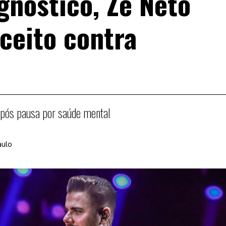
gnóstico, Zé Neto
ceito contra
após pausa por saúde mental
aulo