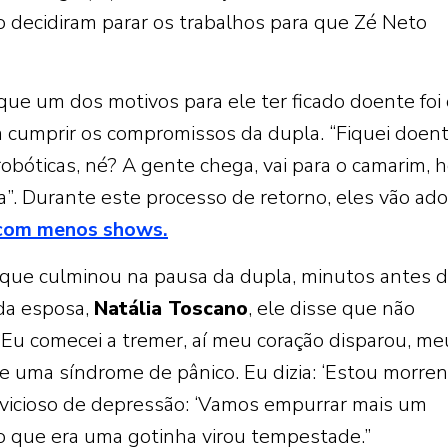
 decidiram parar os trabalhos para que Zé Neto
ue um dos motivos para ele ter ficado doente foi 
a cumprir os compromissos da dupla. “Fiquei doen
obóticas, né? A gente chega, vai para o camarim, h
ra”. Durante este processo de retorno, eles vão ado
 com menos shows.
ue culminou na pausa da dupla, minutos antes 
da esposa,
Natália Toscano
, ele disse que não
“Eu comecei a tremer, aí meu coração disparou, me
ve uma síndrome de pânico. Eu dizia: ‘Estou morren
o vicioso de depressão: ‘Vamos empurrar mais um
o que era uma gotinha virou tempestade.”