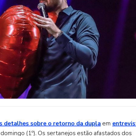
 detalhes sobre o retorno da dupla
em
entrevis
e domingo (1º). Os sertanejos estão afastados dos