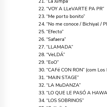
“La Jumpa”
“VOY A LLeVARTE PA PR”
“Me porto bonito”
“No me conoce / Bichiyal /
“Efecto”
“Safaera”
“LLAMADA”
“VeLDÁ”
“EoO”
“CAFé CON RON” (com Los P
“MAIN STAGE”
“LA MuDANZA”
“LO QUE LE PASÓ A HAWAi
“LOS SOBRINOS”