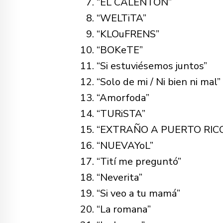
“EL CALENTÓN”
“WELTiTA”
“KLOuFRENS”
“BOKeTE”
“Si estuviésemos juntos”
“Solo de mi / Ni bien ni mal”
“Amorfoda”
“TURiSTA”
“EXTRAÑO A PUERTO RIC
“NUEVAYoL”
“Tití me preguntó”
“Neverita”
“Si veo a tu mamá”
“La romana”