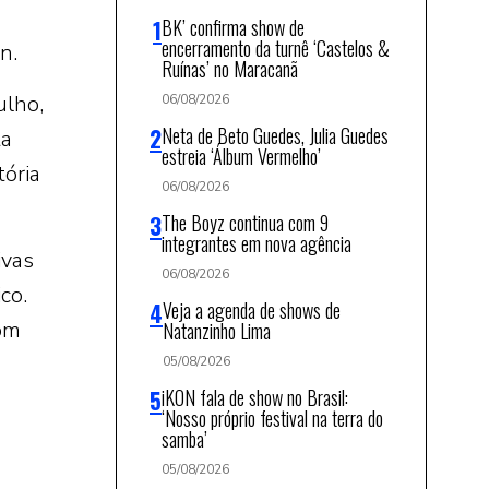
BK’ confirma show de
encerramento da turnê ‘Castelos &
n.
Ruínas’ no Maracanã
ulho,
06/08/2026
Neta de Beto Guedes, Julia Guedes
ta
estreia ‘Álbum Vermelho’
tória
06/08/2026
The Boyz continua com 9
integrantes em nova agência
ivas
06/08/2026
co.
Veja a agenda de shows de
com
Natanzinho Lima
05/08/2026
iKON fala de show no Brasil:
‘Nosso próprio festival na terra do
samba’
05/08/2026