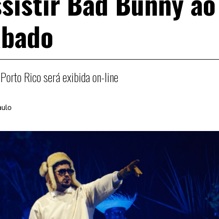
sistir Bad Bunny ao
ábado
Porto Rico será exibida on-line
aulo