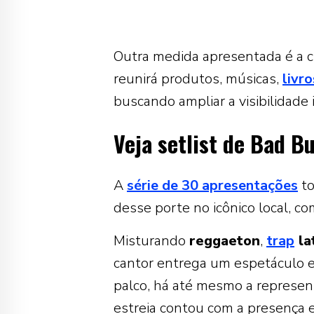
Outra medida apresentada é a c
reunirá produtos, músicas,
livro
buscando ampliar a visibilidade
Veja setlist de Bad B
A
série de 30 apresentações
to
desse porte no icônico local, c
Misturando
reggaeton
,
trap
la
cantor entrega um espetáculo e
palco, há até mesmo a represen
estreia contou com a presença e