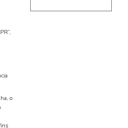
PR”,
ncia
ha, o
o
fins