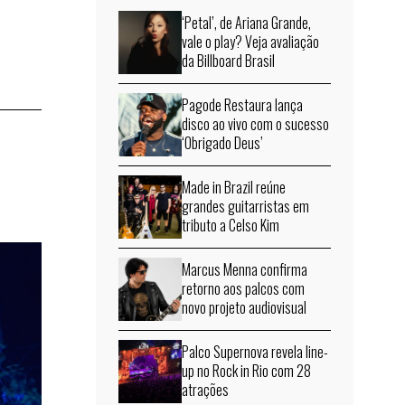
‘Petal’, de Ariana Grande,
vale o play? Veja avaliação
da Billboard Brasil
Pagode Restaura lança
disco ao vivo com o sucesso
‘Obrigado Deus’
Made in Brazil reúne
grandes guitarristas em
tributo a Celso Kim
Marcus Menna confirma
retorno aos palcos com
novo projeto audiovisual
Palco Supernova revela line-
up no Rock in Rio com 28
atrações