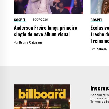
GOSPEL
GOSPEL
30/07/2026
Anderson Freire lança primeiro
Exclusiv
single de novo álbum visual
trecho d
Treiname
Por
Bruna Calazans
Por
Isabela P
Inscrev
Ao fornecer 
processar sua
Termos de Se