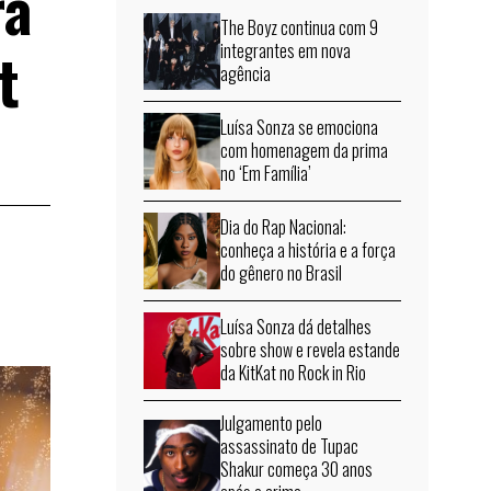
ra
The Boyz continua com 9
t
integrantes em nova
agência
Luísa Sonza se emociona
com homenagem da prima
no ‘Em Família’
Dia do Rap Nacional:
conheça a história e a força
do gênero no Brasil
Luísa Sonza dá detalhes
sobre show e revela estande
da KitKat no Rock in Rio
Julgamento pelo
assassinato de Tupac
Shakur começa 30 anos