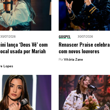
GOSPEL
30/07/2026
30/07/2026
ini lança ‘Deus Vê’ com
Renascer Praise celebra
vocal usada por Mariah
com novos louvores
Por
Vitória Zane
re Lopes