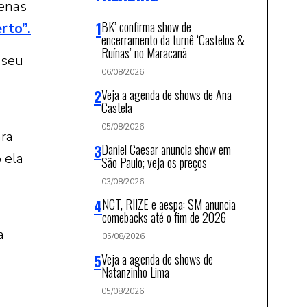
penas
BK’ confirma show de
rto”.
encerramento da turnê ‘Castelos &
Ruínas’ no Maracanã
 seu
06/08/2026
Veja a agenda de shows de Ana
Castela
05/08/2026
ra
Daniel Caesar anuncia show em
 ela
São Paulo; veja os preços
03/08/2026
NCT, RIIZE e aespa: SM anuncia
comebacks até o fim de 2026
a
05/08/2026
Veja a agenda de shows de
Natanzinho Lima
05/08/2026