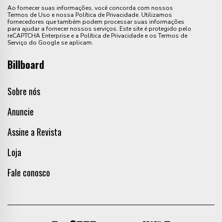
Ao fornecer suas informações, você concorda com nossos
Termos de Uso e nossa Política de Privacidade. Utilizamos
fornecedores que também podem processar suas informações
para ajudar a fornecer nossos serviços. Este site é protegido pelo
reCAPTCHA Enterprise e a Política de Privacidade e os Termos de
Serviço do Google se aplicam.
Billboard
Sobre nós
Anuncie
Assine a Revista
Loja
Fale conosco