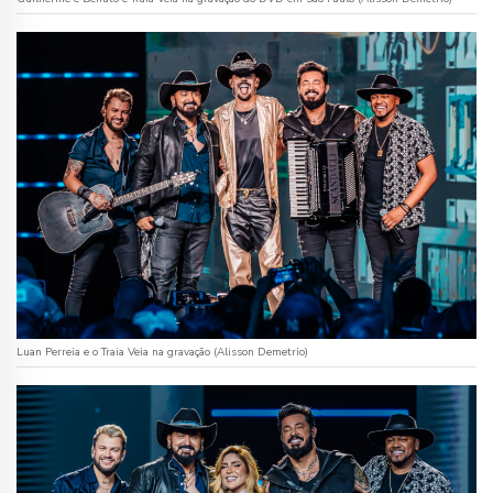
Luan Perreia e o Traia Veia na gravação (Alisson Demetrio)