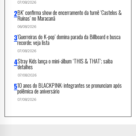
07/08/2026
BK’ confirma show de encerramento da turnê ‘Castelos &
Ruínas’ no Maracanã
06/08/2026
‘Guerreiras do K-pop’ domina parada da Billboard e busca
recorde; veja lista
07/08/2026
Stray Kids lança o mini-álbum ‘THIS & THAT’; saiba
detalhes
07/08/2026
10 anos do BLACKPINK: integrantes se pronunciam após
polêmica de aniversário
07/08/2026