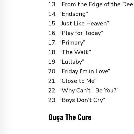
“From the Edge of the Dee
“Endsong”
“Just Like Heaven”
“Play for Today”
“Primary”
“The Walk”
“Lullaby”
“Friday I’m in Love”
“Close to Me”
“Why Can’t I Be You?”
“Boys Don’t Cry”
Ouça The Cure