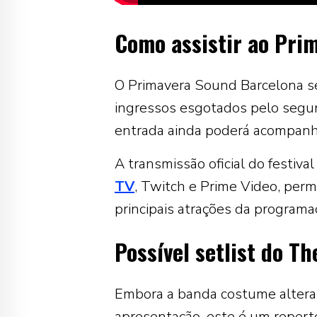
Como assistir ao Pri
O Primavera Sound Barcelona se
ingressos esgotados pelo segu
entrada ainda poderá acompanha
A transmissão oficial do festiva
TV
, Twitch e Prime Video, per
principais atrações da program
Possível setlist do T
Embora a banda costume alterar
apresentação, este é um repert