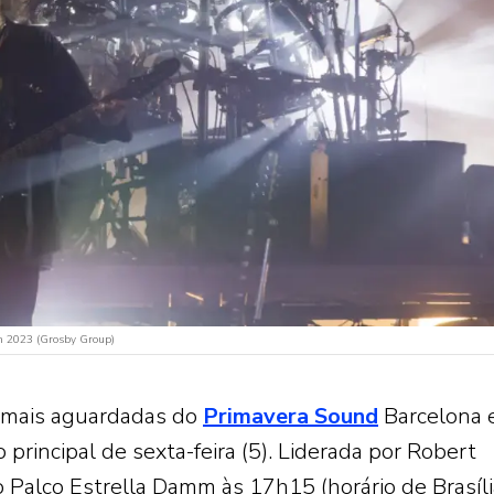
m 2023 (Grosby Group)
 mais aguardadas do
Primavera Sound
Barcelona 
principal de sexta-feira (5). Liderada por Robert
o Palco Estrella Damm às 17h15 (horário de Brasíli