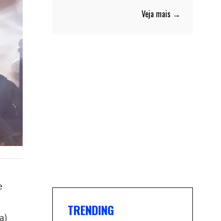
Veja mais →
e
TRENDING
a)