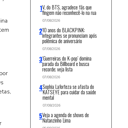
V, do BTS, agradece fãs que
fingem não reconhecê-lo na rua
ina
07/08/2026
 tem
10 anos do BLACKPINK:
integrantes se pronunciam após
polêmica de aniversário
07/08/2026
‘Guerreiras do K-pop’ domina
parada da Billboard e busca
recorde; veja lista
por
07/08/2026
Os
Sophia Laforteza se afasta do
tas,
KATSEYE para cuidar da saúde
mental
07/08/2026
Veja a agenda de shows de
Natanzinho Lima
r