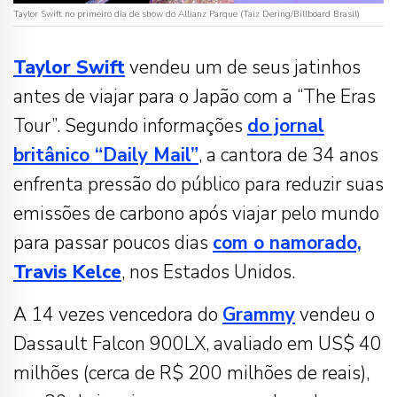
Taylor Swift no primeiro dia de show do Allianz Parque (Taiz Dering/Billboard Brasil)
Taylor Swift
vendeu um de seus jatinhos
antes de viajar para o Japão com a “The Eras
Tour”. Segundo informações
do jornal
britânico “Daily Mail”
, a cantora de 34 anos
enfrenta pressão do público para reduzir suas
emissões de carbono após viajar pelo mundo
para passar poucos dias
com o namorado,
Travis Kelce
, nos Estados Unidos.
A 14 vezes vencedora do
Grammy
vendeu o
Dassault Falcon 900LX, avaliado em US$ 40
milhões (cerca de R$ 200 milhões de reais),