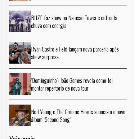
RIIZE faz show na Namsan Tower e enfrenta
chuva com energia
Ryan Castro e Feid lançam nova parceria após
show surpresa
‘Dominguinho’: João Gomes revela como foi
montar repertório de nova tour
Neil Young e The Chrome Hearts anunciam o novo
álbum ‘Second Song’
Veja mais →