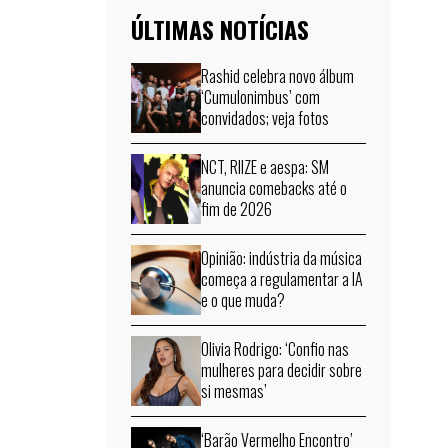
ÚLTIMAS NOTÍCIAS
Rashid celebra novo álbum
‘Cumulonimbus’ com
convidados; veja fotos
NCT, RIIZE e aespa: SM
anuncia comebacks até o
fim de 2026
Opinião: indústria da música
começa a regulamentar a IA
e o que muda?
Olivia Rodrigo: ‘Confio nas
mulheres para decidir sobre
si mesmas’
‘Barão Vermelho Encontro’