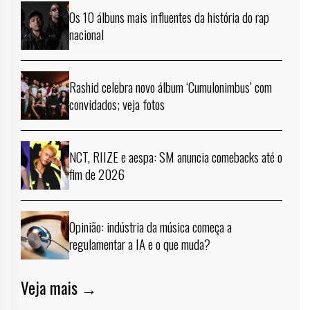
Os 10 álbuns mais influentes da história do rap
nacional
Rashid celebra novo álbum ‘Cumulonimbus’ com
convidados; veja fotos
NCT, RIIZE e aespa: SM anuncia comebacks até o
fim de 2026
Opinião: indústria da música começa a
regulamentar a IA e o que muda?
Veja mais →