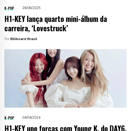
K-POP
26/06/2025
H1-KEY lança quarto mini-álbum da
carreira, ‘Lovestruck’
Por
Billboard Brasil
K-POP
04/04/2024
H1-KEY une forças com Young K, do DAY6,