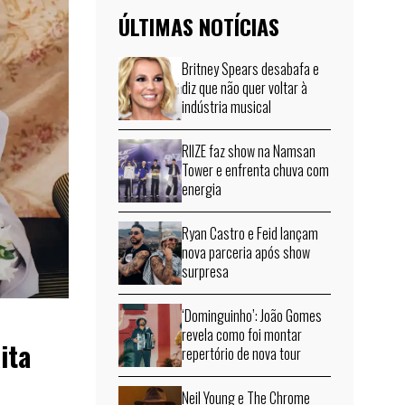
ÚLTIMAS NOTÍCIAS
Britney Spears desabafa e
diz que não quer voltar à
indústria musical
RIIZE faz show na Namsan
Tower e enfrenta chuva com
energia
Ryan Castro e Feid lançam
nova parceria após show
surpresa
‘Dominguinho’: João Gomes
revela como foi montar
ita
repertório de nova tour
Neil Young e The Chrome