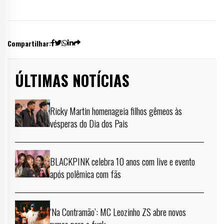
Compartilhar:
ÚLTIMAS NOTÍCIAS
Ricky Martin homenageia filhos gêmeos às
vésperas do Dia dos Pais
BLACKPINK celebra 10 anos com live e evento
após polêmica com fãs
‘Na Contramão’: MC Leozinho ZS abre novos
rumos para o funk