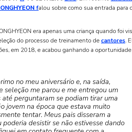
EONGHYEON
f
alou sobre como sua entrada para 
EONGHYEON era apenas uma criança quando foi vi
eleção do processo de treinamento de
cantores
. E
ões, em 2018, e acabou ganhando a oportunidade
rimo no meu aniversário e, na saída,
e seleção me parou e me entregou um
es até perguntaram se podiam tirar uma
tão jovem na época que estava muito
mente tentar. Meus pais disseram a
 poderia desistir se não estivesse dando
 fiquei em contato frequente com a