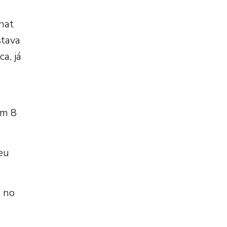
hat
tava
a, já
em 8
eu
 no