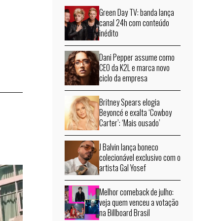
Green Day TV: banda lança
canal 24h com conteúdo
inédito
Dani Pepper assume como
CEO da K2L e marca novo
ciclo da empresa
Britney Spears elogia
Beyoncé e exalta ‘Cowboy
Carter’: ‘Mais ousado’
J Balvin lança boneco
colecionável exclusivo com o
artista Gal Yosef
Melhor comeback de julho:
veja quem venceu a votação
na Billboard Brasil