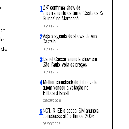
BK’ confirma show de
o
encerramento da turnê ‘Castelos &
Ruínas’ no Maracanã
06/08/2026
sto
Veja a agenda de shows de Ana
le
Castela
 de
05/08/2026
Daniel Caesar anuncia show em
São Paulo; veja os preços
03/08/2026
Melhor comeback de julho: veja
quem venceu a votação na
Billboard Brasil
06/08/2026
NCT, RIIZE e aespa: SM anuncia
comebacks até o fim de 2026
05/08/2026