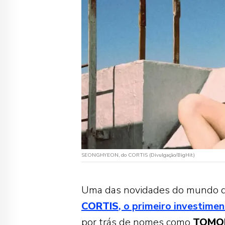
SEONGHYEON, do CORTIS (Divulgação/BigHit)
Uma das novidades do mundo 
CORTIS
, o primeiro investim
por trás de nomes como
TOM