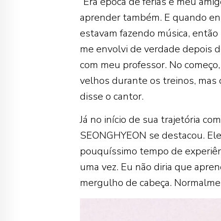
“Era época de férias e meu ami
aprender também. E quando entr
estavam fazendo música, então
me envolvi de verdade depois d
com meu professor. No começo, 
velhos durante os treinos, mas
disse o cantor.
Já no início de sua trajetória c
SEONGHYEON se destacou. Ele c
pouquíssimo tempo de experiênc
uma vez. Eu não diria que apre
mergulho de cabeça. Normalmen