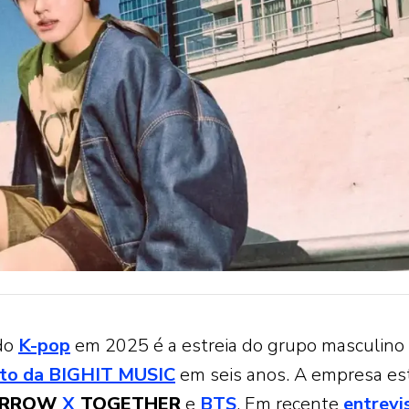
do
K-pop
em 2025 é a estreia do grupo masculino
ento da BIGHIT MUSIC
em seis anos. A empresa es
ORROW
X
TOGETHER
e
BTS
. Em recente
entrevi