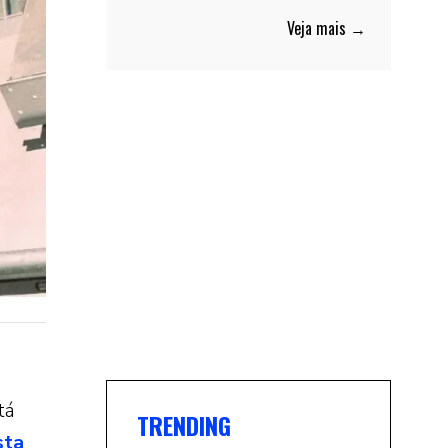
Veja mais →
tá
TRENDING
sta