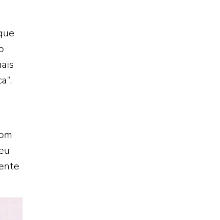
 que
o
ais
a”,
com
ceu
mente