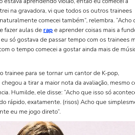
go estava aprendendo violão, então eu comecei a
ei na gravadora, vi que todos os outros trainees
 naturalmente comecei também”, relembra. “Acho
e fazer aulas de
rap
e aprender coisas mais a fund
eu só gostava de passar tempo com os trainees m
 com o tempo comecei a gostar ainda mais de músic
omo trainee para se tornar um cantor de K-pop,
hegou a tirar a maior nota da avaliação, mesmo 
ia. Humilde, ele disse: “Acho que isso só aconte
ndo rápido, exatamente. (risos) Acho que simples
te eu me jogo direto”.