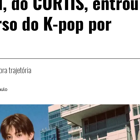
 do CORTIS, entrou
rso do K-pop por
ra trajetória
aulo