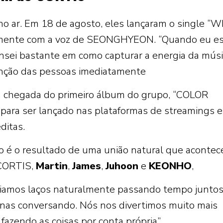
no ar. Em 18 de agosto, eles lançaram o single “W
mente com a voz de SEONGHYEON. “Quando eu es
nsei bastante em como capturar a energia da músic
enção das pessoas imediatamente
a chegada do primeiro álbum do grupo, “COLOR
para ser lançado nas plataformas de streamings 
ditas.
é o resultado de uma união natural que acontec
 CORTIS,
Martin
,
James
,
Juhoon
e
KEONHO
,
iamos laços naturalmente passando tempo juntos
nas conversando. Nós nos divertimos muito mais
azendo as coisas por conta própria”.