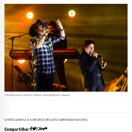
Chitãozinho e Xororó (Manu Scarpa/Brazil News)
CHITÃOZINHO E XORORÓ
CIRCUITO SERTANEJO
SHOWS
Compartilhar: