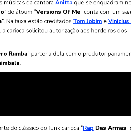
as músicas da cantora
Anitta
que se enquadram n
io
” do álbum “
Versions Of Me
” conta com um
sa
a
“. Na faixa estão creditados
Tom Jobim
e
Vinicius
 a carioca solicitou autorização aos herdeiros dos
ero Rumba
” parceria dela com o produtor paname
himbala
.
te do clássico do funk carioca “
Rap
Das Armas
”