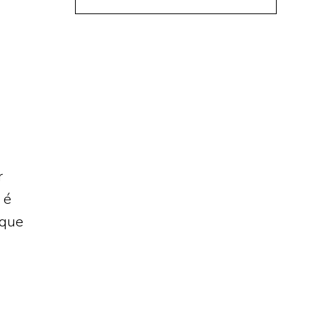
r
é
 que