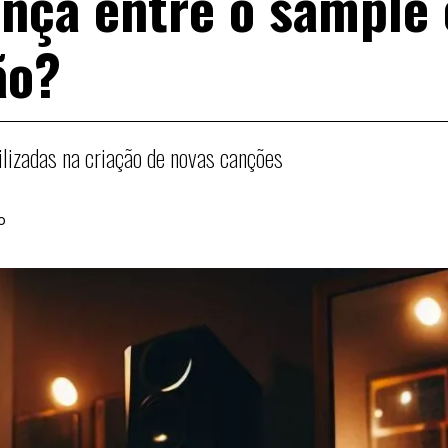
ença entre o sample 
ão?
ilizadas na criação de novas canções
o