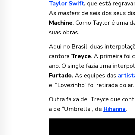
Taylor Swift
,
que está regrava
As
masters
de seis dos seus di
Machine
. Como Taylor é uma da
suas obras.
Aqui no Brasil, duas interpol
cantora
Treyce
. A primeira foi
ano. O single fazia uma interpo
Furtado.
As equipes das
artist
e “Lovezinho” foi retirada do ar
Outra faixa de Treyce que cont
a de “Umbrella”, de
Rihanna
.