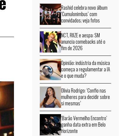
e
Rashid celebra novo álbum
‘Cumulonimbus’ com
convidados; veja fotos
NCT, RIIZE e aespa: SM
anuncia comebacks até o
fim de 2026
Opinião: indústria da música
começa a regulamentar a IA
e o que muda?
Olivia Rodrigo: ‘Confio nas
mulheres para decidir sobre
si mesmas’
‘Barão Vermelho Encontro’
ganha data extra em Belo
Horizonte