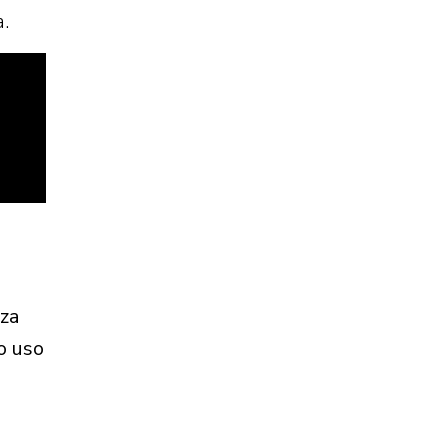
.
iza
o uso