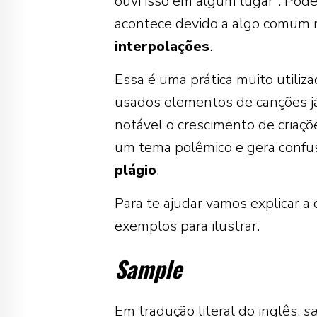
ouvi isso em algum lugar”. Pode
acontece devido a algo comum 
interpolações
.
Essa é uma prática muito utiliza
usados elementos de canções já
notável o crescimento de criaçõ
um tema polêmico e gera confus
plágio
.
Para te ajudar vamos explicar a
exemplos para ilustrar.
Sample
Em tradução literal do inglês,
s