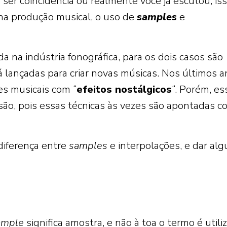
 ser coincidência ou realmente você já escutou, is
na produção musical, o uso de
samples
e
da na indústria fonográfica, para os dois casos são
 lançadas para criar novas músicas. Nos últimos a
es musicais com “
efeitos nostálgicos
“. Porém, es
ão, pois essas técnicas às vezes são apontadas 
 diferença entre
samples
e interpolações, e dar al
ample
significa amostra, e não à toa o termo é utili