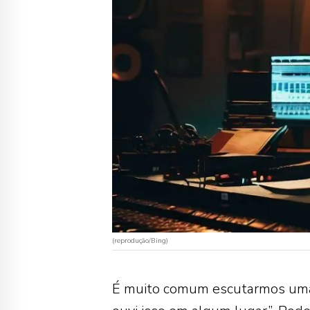
(reprodução/Bing)
É muito comum escutarmos uma 