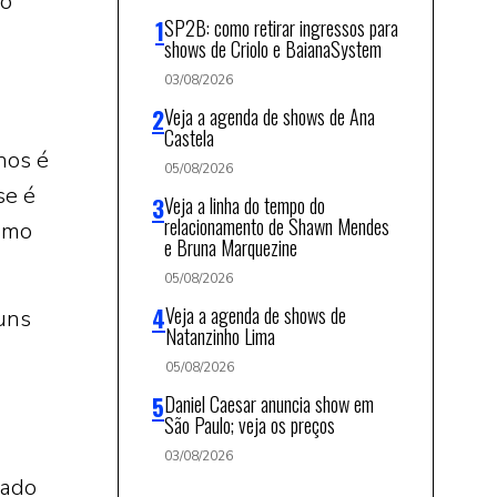
so
SP2B: como retirar ingressos para
shows de Criolo e BaianaSystem
03/08/2026
Veja a agenda de shows de Ana
Castela
nos é
05/08/2026
se é
Veja a linha do tempo do
relacionamento de Shawn Mendes
como
e Bruna Marquezine
05/08/2026
Veja a agenda de shows de
guns
Natanzinho Lima
05/08/2026
Daniel Caesar anuncia show em
São Paulo; veja os preços
03/08/2026
zado