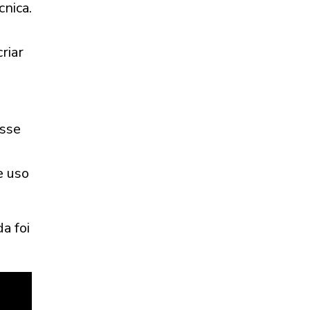
nica.
riar
sse
e uso
da foi