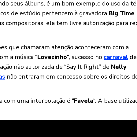
ndo seus álbuns, é um bom exemplo do uso da téc
scos de estúdio pertencem à gravadora
Big Time
s compositoras, ela tem livre autorização para rec
ações que chamaram atenção aconteceram com a
 com a música “
Lovezinho
“, sucesso no
carnaval
de
lação não autorizada de “Say It Right” de
Nelly
as
não entraram em concesso sobre os direitos d
.
a com uma interpolação é “
Favela
“. A base utiliza