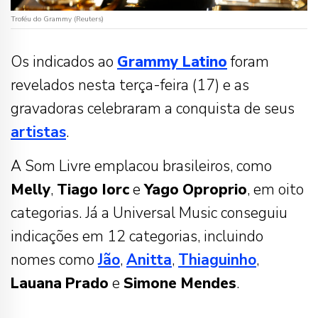
Troféu do Grammy (Reuters)
Os indicados ao
Grammy
Latino
foram
revelados nesta terça-feira (17) e as
gravadoras celebraram a conquista de seus
artistas
.
A Som Livre emplacou brasileiros, como
Melly
,
Tiago Iorc
e
Yago
Oproprio
, em oito
categorias. Já a Universal Music conseguiu
indicações em 12 categorias, incluindo
nomes como
Jão
,
Anitta
,
Thiaguinho
,
Lauana
Prado
e
Simone
Mendes
.