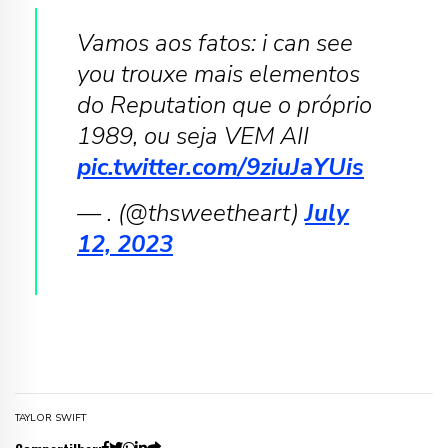
Vamos aos fatos: i can see
you trouxe mais elementos
do Reputation que o próprio
1989, ou seja VEM AII
pic.twitter.com/9ziuJaYUis
— . (@thsweetheart)
July
12, 2023
TAYLOR SWIFT