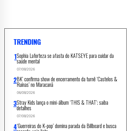
TRENDING
Sophia Laforteza se afasta do KATSEYE para cuidar da
saúde mental
07/08/2026
BK’ confirma show de encerramento da turnê ‘Castelos &
Ruínas’ no Maracanã
06/08/2026
Stray Kids lança o mini-álbum ‘THIS & THAT’; saiba
detalhes
07/08/2026
‘Guerreiras do K-pop’ domina parada da Billboard e busca