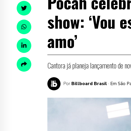
Pocah celeb
show: ‘Vou e
amo’
Cantora já planeja lançamento de n
Por
Billboard Brasil
· Em São P