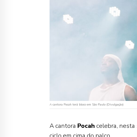
A cantora Pocah terá bloco em São Paulo (Divulgação)
A cantora
Pocah
celebra, nesta 
ciclo em cima do palco.