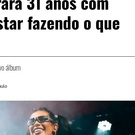
rará 31 anos com
star fazendo o que
ovo álbum
aulo