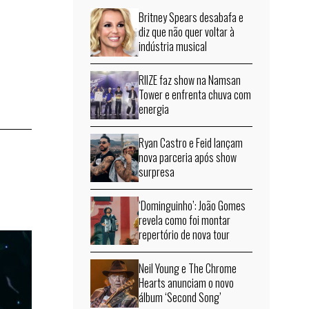
Britney Spears desabafa e
diz que não quer voltar à
indústria musical
RIIZE faz show na Namsan
Tower e enfrenta chuva com
energia
Ryan Castro e Feid lançam
nova parceria após show
surpresa
‘Dominguinho’: João Gomes
revela como foi montar
repertório de nova tour
Neil Young e The Chrome
Hearts anunciam o novo
álbum ‘Second Song’