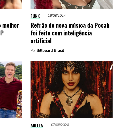
FUNK
19/08/2024
o melhor
Refrão de nova música da Pocah
EP
foi feito com inteligência
artificial
Por
Billboard Brasil
ANITTA
07/08/2026