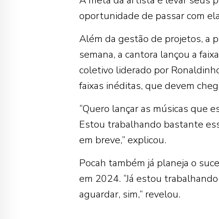
A meta da artista é levar seus p
oportunidade de passar com elas
Além da gestão de projetos, a 
semana, a cantora lançou a faix
coletivo liderado por Ronaldin
faixas inéditas, que devem cheg
“Quero lançar as músicas que e
Estou trabalhando bastante ess
em breve,” explicou.
Pocah também já planeja o suces
em 2024. “Já estou trabalhando
aguardar, sim,” revelou.