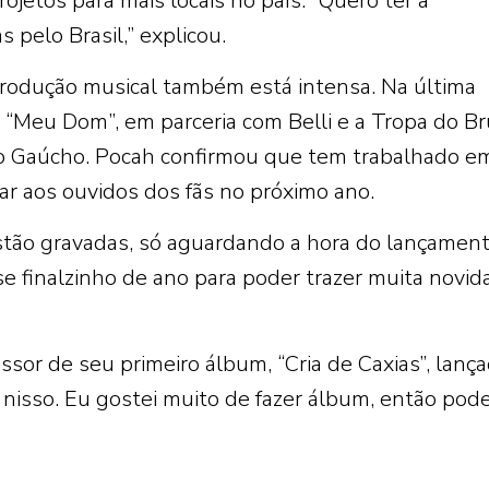
rojetos para mais locais no país. “Quero ter a
 pelo Brasil,” explicou.
produção musical também está intensa. Na última
a “Meu Dom”, em parceria com Belli e a Tropa do Br
ho Gaúcho. Pocah confirmou que tem trabalhado e
ar aos ouvidos dos fãs no próximo ano.
stão gravadas, só aguardando a hora do lançament
e finalzinho de ano para poder trazer muita novid
sor de seu primeiro álbum, “Cria de Caxias”, lanç
 nisso. Eu gostei muito de fazer álbum, então po