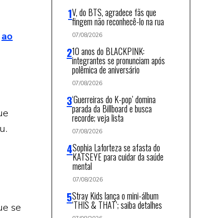
V, do BTS, agradece fãs que
fingem não reconhecê-lo na rua
a
ao
07/08/2026
10 anos do BLACKPINK:
integrantes se pronunciam após
polêmica de aniversário
07/08/2026
‘Guerreiras do K-pop’ domina
parada da Billboard e busca
ue
recorde; veja lista
u.
07/08/2026
Sophia Laforteza se afasta do
KATSEYE para cuidar da saúde
mental
07/08/2026
Stray Kids lança o mini-álbum
‘THIS & THAT’; saiba detalhes
ue se