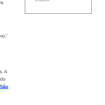
07/08/2026
a,
io,”
s. A
odo
São