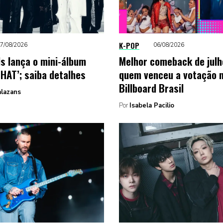
K-POP
7/08/2026
06/08/2026
ds lança o mini-álbum
Melhor comeback de julho
THAT’; saiba detalhes
quem venceu a votação 
Billboard Brasil
alazans
Por
Isabela Pacilio