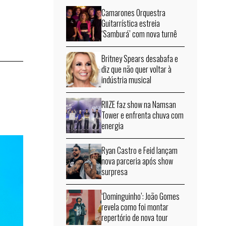
Camarones Orquestra
Guitarrística estreia
‘Samburá’ com nova turnê
Britney Spears desabafa e
diz que não quer voltar à
indústria musical
RIIZE faz show na Namsan
Tower e enfrenta chuva com
energia
Ryan Castro e Feid lançam
nova parceria após show
surpresa
‘Dominguinho’: João Gomes
revela como foi montar
repertório de nova tour