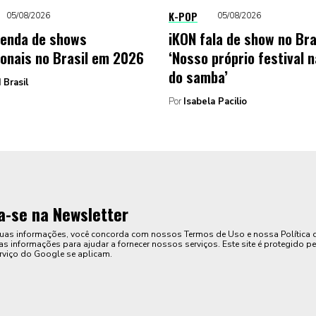
K-POP
05/08/2026
05/08/2026
genda de shows
iKON fala de show no Bra
ionais no Brasil em 2026
‘Nosso próprio festival n
do samba’
 Brasil
Por
Isabela Pacilio
a-se na Newsletter
suas informações, você concorda com nossos Termos de Uso e nossa Política 
s informações para ajudar a fornecer nossos serviços. Este site é protegido pe
rviço do Google se aplicam.