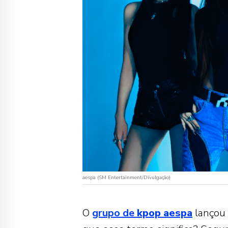
aespa (SM Entertainment/Divulgação)
O
grupo de
kpop
aespa
lançou