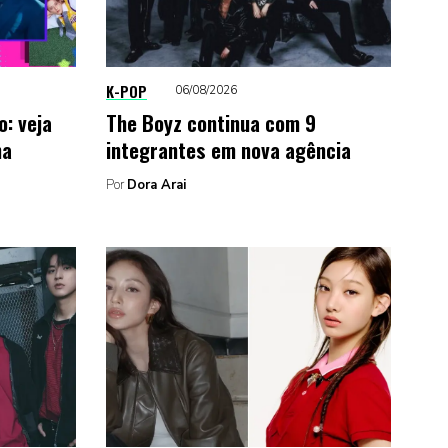
K-POP
06/08/2026
: veja
The Boyz continua com 9
na
integrantes em nova agência
Por
Dora Arai