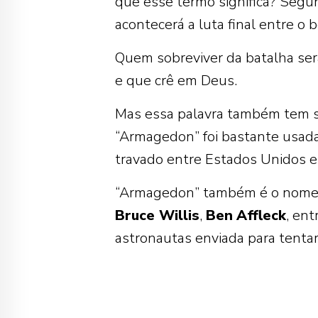
que esse termo significa? Segun
acontecerá a luta final entre o 
Quem sobreviver da batalha ser
e que crê em Deus.
Mas essa palavra também tem si
“Armagedon” foi bastante usada d
travado entre Estados Unidos e
“Armagedon” também é o nome 
Bruce Willis
,
Ben
Affleck
, en
astronautas enviada para tentar