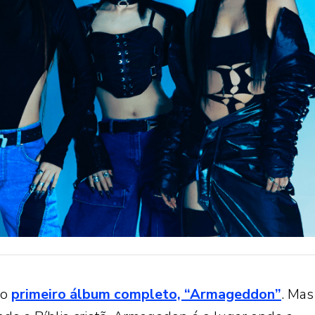
 o
primeiro álbum completo, “Armageddon”
. Mas