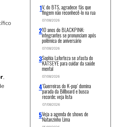
V, do BTS, agradece fãs que
fingem não reconhecê-lo na rua
07/08/2026
ífico
10 anos do BLACKPINK:
integrantes se pronunciam após
polêmica de aniversário
07/08/2026
Sophia Laforteza se afasta do
KATSEYE para cuidar da saúde
mental
er
,
07/08/2026
‘Guerreiras do K-pop’ domina
de
parada da Billboard e busca
recorde; veja lista
07/08/2026
Veja a agenda de shows de
Natanzinho Lima