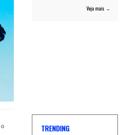
Veja mais →
 o
TRENDING