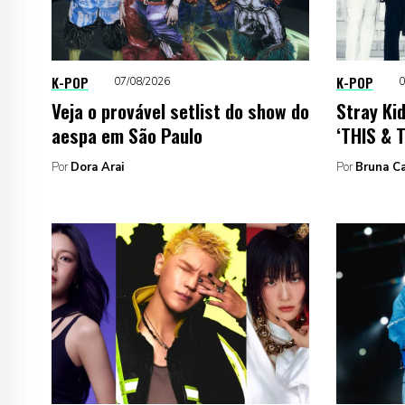
K-POP
K-POP
07/08/2026
0
Veja o provável setlist do show do
Stray Ki
aespa em São Paulo
‘THIS & 
Por
Dora Arai
Por
Bruna C