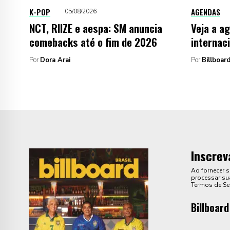
K-POP
AGENDAS
05/08/2026
NCT, RIIZE e aespa: SM anuncia
Veja a a
comebacks até o fim de 2026
internac
Por
Dora Arai
Por
Billboard
Inscrev
Ao fornecer 
processar sua
Termos de Se
Billboard