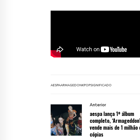
AESPA
ARMAGEDON
KPOP
SIGNIFICADO
Anterior
aespa lança 1º álbum
completo, ‘Armageddon’
vende mais de 1 milhão 
cópias