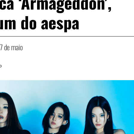
ica ‘Armageddon’,
um do aespa
27 de maio
o