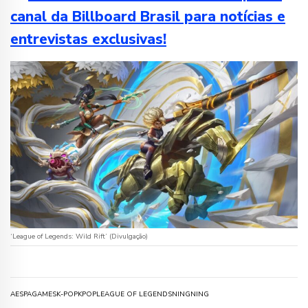
canal da Billboard Brasil para notícias e
entrevistas exclusivas!
‘League of Legends: Wild Rift’ (Divulgação)
AESPA
GAMES
K-POP
KPOP
LEAGUE OF LEGENDS
NINGNING