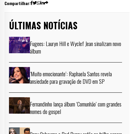
Compartilhar:
ÚLTIMAS NOTÍCIAS
Fugees: Lauryn Hill e Wyclef Jean sinalizam novo
álbum
‘Muito emocionante’: Raphaela Santos revela
ansiedade para gravação de DVD em SP
Fernandinho lança álbum ‘Comunhão’ com grandes
nomes do gospel
Ozzy Osbourne e Bad Bunny estão na trilha sonora