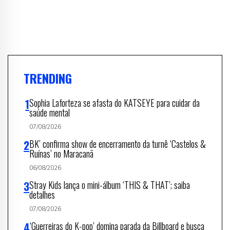
TRENDING
Sophia Laforteza se afasta do KATSEYE para cuidar da
saúde mental
07/08/2026
BK’ confirma show de encerramento da turnê ‘Castelos &
Ruínas’ no Maracanã
06/08/2026
Stray Kids lança o mini-álbum ‘THIS & THAT’; saiba
detalhes
07/08/2026
‘Guerreiras do K-pop’ domina parada da Billboard e busca