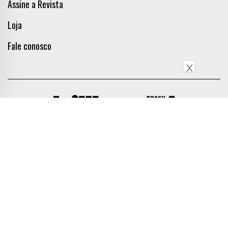
Assine a Revista
Loja
Fale conosco
X
Siga a Billboard Brasil
Published by Mynd under license from Billboard Media, LLC, a subsidiary of Penske Media Corporation. Publicado
pela Mynd sob licença da Billboard Media, LLC, uma subsidiária da Penske Media Corporation. Todos os direitos
reservados. By Zwei Arts.