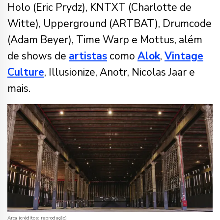
Holo (Eric Prydz), KNTXT (Charlotte de
Witte), Upperground (ARTBAT), Drumcode
(Adam Beyer), Time Warp e Mottus, além
de shows de
artistas
como
Alok
,
Vintage
Culture
, Illusionize, Anotr, Nicolas Jaar e
mais.
Arca (créditos: reprodução)