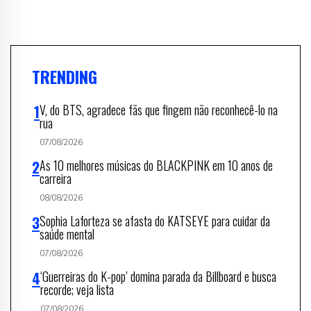
TRENDING
V, do BTS, agradece fãs que fingem não reconhecê-lo na
rua
07/08/2026
As 10 melhores músicas do BLACKPINK em 10 anos de
carreira
08/08/2026
Sophia Laforteza se afasta do KATSEYE para cuidar da
saúde mental
07/08/2026
‘Guerreiras do K-pop’ domina parada da Billboard e busca
recorde; veja lista
07/08/2026