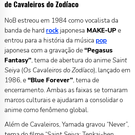
de Cavaleiros do Zodíaco
NoB estreou em 1984 como vocalista da
banda de hard
rock
japonesa
MAKE-UP
e
entrou para a história da música
pop
japonesa com a gravação de
“Pegasus
Fantasy”
, tema de abertura do anime
Saint
Seiya
(
Os Cavaleiros do Zodíaco
), lançado em
1986, e
“Blue Forever”
, tema de
encerramento. Ambas as faixas se tornaram
marcos culturais e ajudaram a consolidar o
anime como fenômeno global.
Além de Cavaleiros, Yamada gravou “Never”,
tema do filme “Saint Seiya: Tenkai-hen