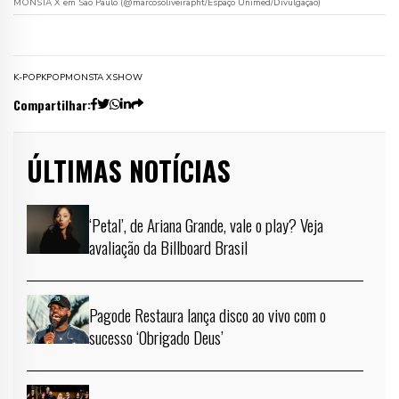
MONSTA X em São Paulo (@marcosoliveirapht/Espaço Unimed/Divulgação)
K-POP
KPOP
MONSTA X
SHOW
Compartilhar:
ÚLTIMAS NOTÍCIAS
‘Petal’, de Ariana Grande, vale o play? Veja
avaliação da Billboard Brasil
Pagode Restaura lança disco ao vivo com o
sucesso ‘Obrigado Deus’