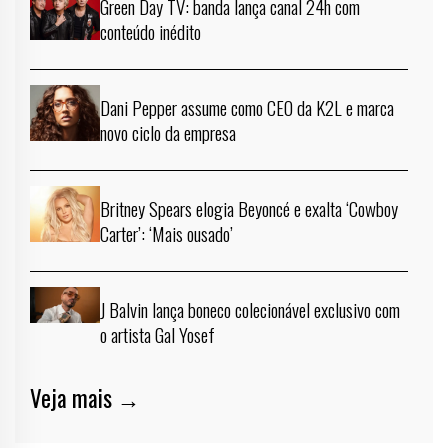
Green Day TV: banda lança canal 24h com
conteúdo inédito
Dani Pepper assume como CEO da K2L e marca
novo ciclo da empresa
Britney Spears elogia Beyoncé e exalta ‘Cowboy
Carter’: ‘Mais ousado’
J Balvin lança boneco colecionável exclusivo com
o artista Gal Yosef
Veja mais →